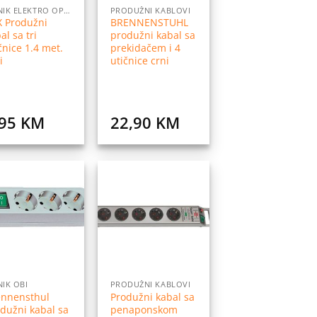
CJENIK ELEKTRO OPREME
PRODUŽNI KABLOVI
X Produžni
BRENNENSTUHL
al sa tri
produžni kabal sa
čnice 1.4 met.
prekidačem i 4
i
utičnice crni
,95
KM
22,90
KM
Dodaj
Dodaj
na
na
listu
listu
želja
želja
NIK OBI
PRODUŽNI KABLOVI
ennensthul
Produžni kabal sa
dužni kabal sa
penaponskom