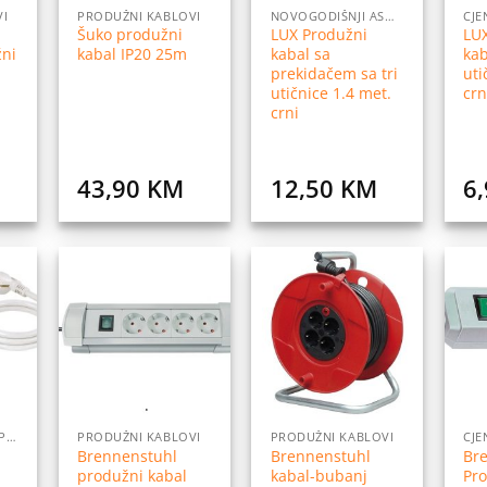
VI
PRODUŽNI KABLOVI
NOVOGODIŠNJI ASORTIMAN
Šuko produžni
LUX Produžni
LU
žni
kabal IP20 25m
kabal sa
kab
prekidačem sa tri
uti
utičnice 1.4 met.
crn
crni
43,90
KM
12,50
KM
6
daj
Dodaj
Dodaj
na
na
na
istu
listu
listu
elja
želja
želja
CJENIK ELEKTRO OPREME
PRODUŽNI KABLOVI
PRODUŽNI KABLOVI
CJE
Brennenstuhl
Brennenstuhl
Br
produžni kabal
kabal-bubanj
Pro