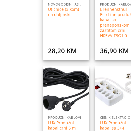
NOVOGODIŠNJI ASORTIMAN
PRODUŽNI KABLO
Utičnice (3 kom)
Brennensthul
na daljinski
Eco-Line produ
kabal sa
prenaponskom
zaštitom crni
H05VV-F3G1.0
28,20
KM
36,90
KM
Dodaj
Do
na
listu
l
želja
ž
PRODUŽNI KABLOVI
LUX Produžni
LUX Produžni
kabal crni 5 m
kabal sa 3+4