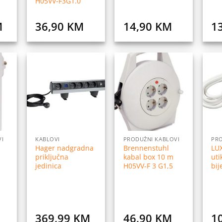
H05VV-F3G1.0
M
36,90
KM
14,90
KM
1
daj
Dodaj
Dodaj
na
na
na
istu
listu
listu
elja
želja
želja
VI
KABLOVI
PRODUŽNI KABLOVI
PRO
Hager nadgradna
Brennenstuhl
LUX
priključna
kabal box 10 m
uti
jedinica
H05VV-F 3 G1,5
bij
369,99
KM
46,90
KM
1