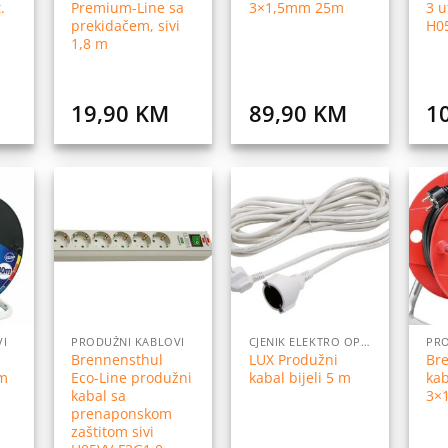
.
Premium-Line sa
3×1,5mm 25m
3 u
prekidačem, sivi
H0
1,8 m
19,90
KM
89,90
KM
1
daj
Dodaj
Dodaj
na
na
na
istu
listu
listu
elja
želja
želja
VI
PRODUŽNI KABLOVI
CJENIK ELEKTRO OPREME
PRO
Brennensthul
LUX Produžni
Br
m
Eco-Line produžni
kabal bijeli 5 m
ka
kabal sa
3×
prenaponskom
zaštitom sivi