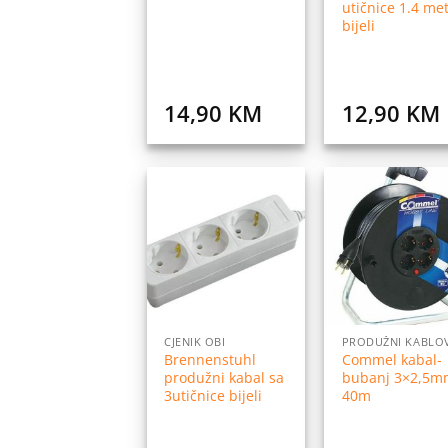
utičnice 1.4 met
bijeli
14,90
KM
12,90
KM
Dodaj
Do
na
listu
l
želja
ž
CJENIK OBI
PRODUŽNI KABLO
Brennenstuhl
Commel kabal-
produžni kabal sa
bubanj 3×2,5m
3utičnice bijeli
40m