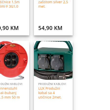
tičnice 1,5m
zaštitom silver 2,5
5VV-F 3G1,0
met.
0,90
KM
54,90
KM
Dodaj
Dodaj
na
na
listu
listu
želja
želja
DUŽNI KABLOVI
PRODUŽNI KABLOVI
ennenstuhl
LUX Produžni
bal-bubanj
kabal sa 4
1,5 mm 50 m
utičnice 2met.