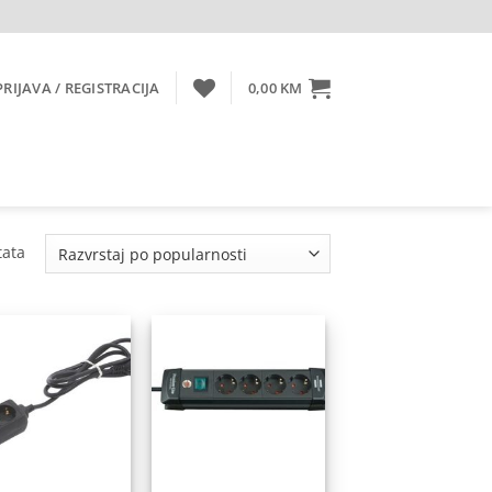
PRIJAVA / REGISTRACIJA
0,00
KM
Sorted
tata
by
popularity
Dodaj
Dodaj
na
na
listu
listu
želja
želja