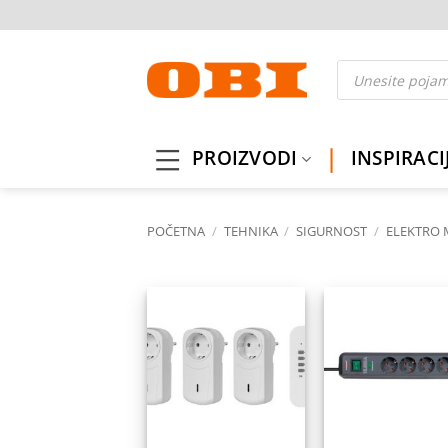
Skip
to
content
Products
search
PROIZVODI
INSPIRACI
POČETNA
/
TEHNIKA
/
SIGURNOST
/
ELEKTRO 
Dodaj
Do
na
listu
l
želja
ž