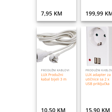
7,95
KM
199,99
K
Dodaj
Do
na
listu
l
želja
ž
PRODUŽNI KABLOVI
PRODUŽNI KABLO
LUX Produžni
LUX adapter za
kabal bijeli 3 m
utičnice sa 2 x
USB priključka
10,50
KM
15,90
KM