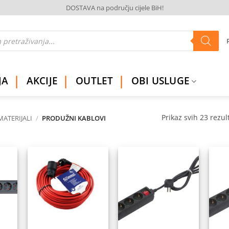
DOSTAVA na području cijele BiH!
JA
AKCIJE
OUTLET
OBI USLUGE
Prikaz svih 23 rezul
MATERIJALI
/
PRODUŽNI KABLOVI
daj
Dodaj
Dodaj
na
na
na
istu
listu
listu
elja
želja
želja