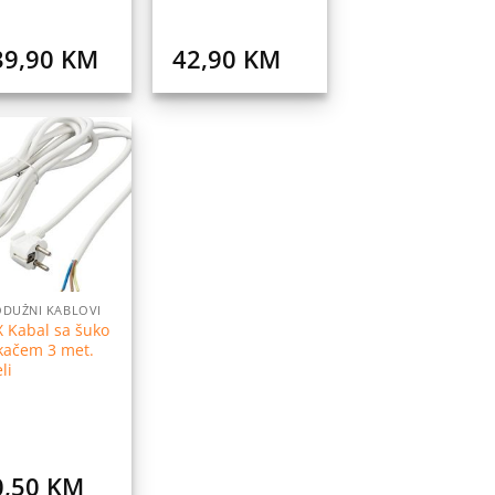
39,90
KM
42,90
KM
Dodaj
na
listu
želja
DUŽNI KABLOVI
 Kabal sa šuko
kačem 3 met.
eli
0,50
KM