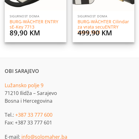
SIGURNOST DOMA
SIGURNOST DOMA
BURG-WÄCHTER ENTRY
BURG-WÄCHTER Cilindar
sE-Key 7713
za vrata secuENTRY
89,90
KM
499,90
KM
Home 5001
OBI SARAJEVO
Lužansko polje 9
71210 Ilidža – Sarajevo
Bosna i Hercegovina
Tel.:
+387 33 777 600
Fax: +387 33 777 601
E-mail:
info@solomaher.ba