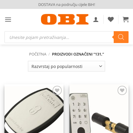
Skip
DOSTAVA na području cijele BiH!
to
content
Products
search
POČETNA
/
PROIZVODI OZNAČENI “131,”
Dodaj
Dodaj
na
na
listu
listu
želja
želja