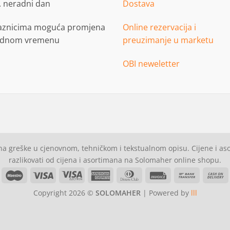
. neradni dan
Dostava
aznicima moguća promjena
Online rezervacija i
adnom vremenu
preuzimanje u marketu
OBI neweletter
a greške u cjenovnom, tehničkom i tekstualnom opisu. Cijene i a
razlikovati od cijena i asortimana na Solomaher online shopu.
asterCard
Maestro
Visa
Visa
American
Dinners
Invoice
Bank
C
Electron
Express
Club
Transfer
Copyright 2026 ©
SOLOMAHER
| Powered by
lll
D