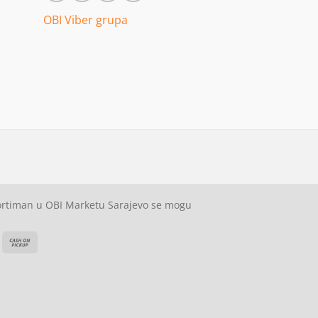
OBI Viber grupa
sortiman u OBI Marketu Sarajevo se mogu
ash
Cash
On
on
elivery
Pickup