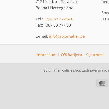
71210 Ilidža – Sarajevo
ned
Bosna i Hercegovina
*pr
Tel.:
+387 33 777 600
u r
Fax: +387 33 777 601
E-mail:
info@solomaher.ba
Impressum
|
OBI karijera
|
Sigurnost
Solomaher online shop zadržava pravo n
M