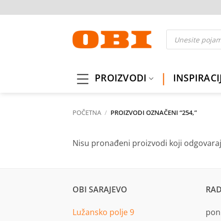
Skip
to
content
Products
search
PROIZVODI
INSPIRACI
POČETNA
/
PROIZVODI OZNAČENI “254,”
Nisu pronađeni proizvodi koji odgovara
OBI SARAJEVO
RAD
Lužansko polje 9
pon.