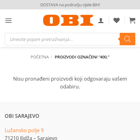
Skip
DOSTAVA na području cijele BiH!
to
content
Products
search
POČETNA
/
PROIZVODI OZNAČENI “400,”
Nisu pronađeni proizvodi koji odgovaraju vašem
odabiru.
OBI SARAJEVO
Lužansko polje 9
71210 Ilidža – Sarajevo