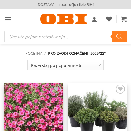
Skip
DOSTAVA na području cijele BiH!
to
content
Products
search
POČETNA
/
PROIZVODI OZNAČENI “5005/22”
Dodaj
Dodaj
na
na
listu
listu
želja
želja