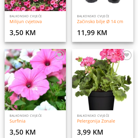
BALKONSKO CVIJEĆE
BALKONSKO CVIJEĆE
Milijun cvjetova
Začinsko bilje Ø 14 cm
3,50
KM
11,99
KM
Dodaj
Dodaj
na
na
listu
listu
želja
želja
BALKONSKO CVIJEĆE
BALKONSKO CVIJEĆE
Surfinia
Pelergonija Zonale
3,50
KM
3,99
KM