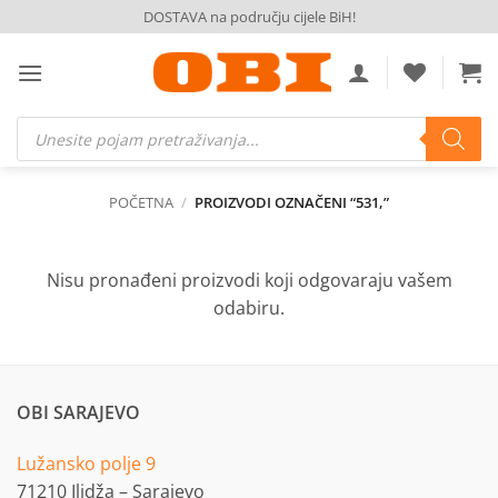
Skip
DOSTAVA na području cijele BiH!
to
content
Products
search
POČETNA
/
PROIZVODI OZNAČENI “531,”
Nisu pronađeni proizvodi koji odgovaraju vašem
odabiru.
OBI SARAJEVO
Lužansko polje 9
71210 Ilidža – Sarajevo