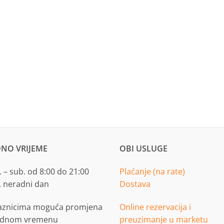
NO VRIJEME
OBI USLUGE
 – sub. od 8:00 do 21:00
Plaćanje (na rate)
. neradni dan
Dostava
aznicima moguća promjena
Online rezervacija i
adnom vremenu
preuzimanje u marketu