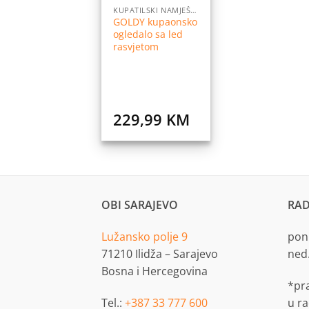
KUPATILSKI NAMJEŠTAJ
GOLDY kupaonsko
ogledalo sa led
rasvjetom
229,99
KM
OBI SARAJEVO
RAD
Lužansko polje 9
pon.
71210 Ilidža – Sarajevo
ned
Bosna i Hercegovina
*pr
Tel.:
+387 33 777 600
u r