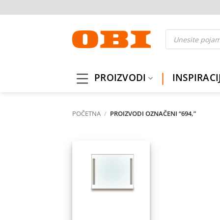
Skip
to
content
Products
search
PROIZVODI
INSPIRACI
POČETNA
/
PROIZVODI OZNAČENI “694,”
Dodaj
na
listu
želja