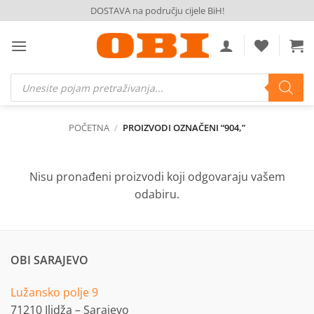
Skip
DOSTAVA na području cijele BiH!
to
content
Products
search
POČETNA
/
PROIZVODI OZNAČENI “904,”
Nisu pronađeni proizvodi koji odgovaraju vašem
odabiru.
OBI SARAJEVO
Lužansko polje 9
71210 Ilidža – Sarajevo