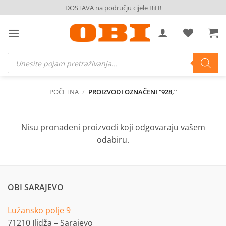
Skip
DOSTAVA na području cijele BiH!
to
content
Products
search
POČETNA
/
PROIZVODI OZNAČENI “928,”
Nisu pronađeni proizvodi koji odgovaraju vašem
odabiru.
OBI SARAJEVO
Lužansko polje 9
71210 Ilidža – Sarajevo