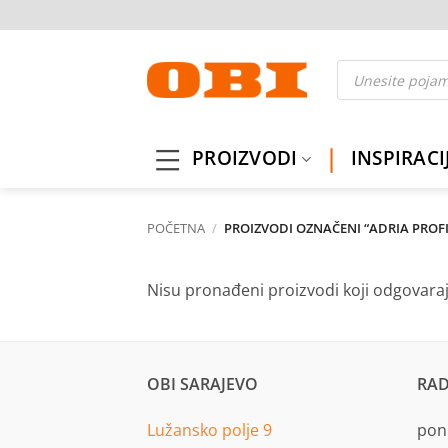
Skip
to
content
Products
search
PROIZVODI
INSPIRACI
POČETNA
/
PROIZVODI OZNAČENI “ADRIA PROFI
Nisu pronađeni proizvodi koji odgovara
OBI SARAJEVO
RAD
Lužansko polje 9
pon.