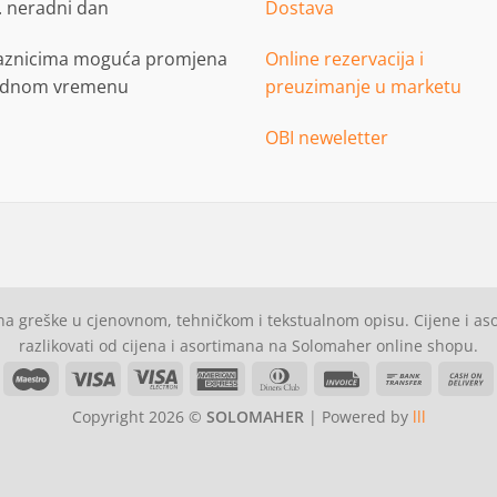
. neradni dan
Dostava
aznicima moguća promjena
Online rezervacija i
adnom vremenu
preuzimanje u marketu
OBI neweletter
a greške u cjenovnom, tehničkom i tekstualnom opisu. Cijene i a
razlikovati od cijena i asortimana na Solomaher online shopu.
asterCard
Maestro
Visa
Visa
American
Dinners
Invoice
Bank
C
Electron
Express
Club
Transfer
Copyright 2026 ©
SOLOMAHER
| Powered by
lll
D