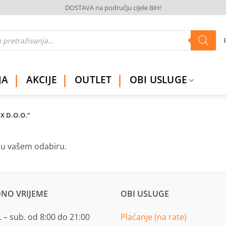
DOSTAVA na području cijele BiH!
JA
AKCIJE
OUTLET
OBI USLUGE
X D.O.O.”
ju vašem odabiru.
NO VRIJEME
OBI USLUGE
 – sub. od 8:00 do 21:00
Plaćanje (na rate)