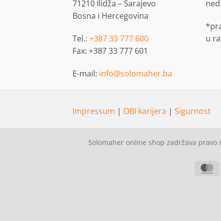
71210 Ilidža – Sarajevo
ned
Bosna i Hercegovina
*pr
Tel.:
+387 33 777 600
u r
Fax: +387 33 777 601
E-mail:
info@solomaher.ba
Impressum
|
OBI karijera
|
Sigurnost
Solomaher online shop zadržava pravo n
M