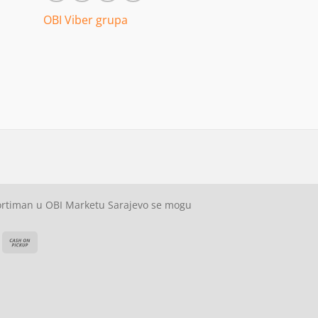
OBI Viber grupa
sortiman u OBI Marketu Sarajevo se mogu
ash
Cash
On
on
elivery
Pickup