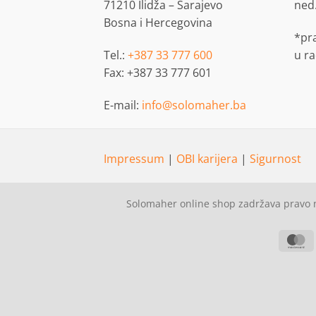
71210 Ilidža – Sarajevo
ned
Bosna i Hercegovina
*pr
Tel.:
+387 33 777 600
u r
Fax: +387 33 777 601
E-mail:
info@solomaher.ba
Impressum
|
OBI karijera
|
Sigurnost
Solomaher online shop zadržava pravo n
M