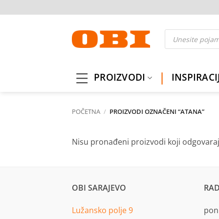
Skip
to
content
Products
search
PROIZVODI
INSPIRACI
POČETNA
/
PROIZVODI OZNAČENI “ATANA”
Nisu pronađeni proizvodi koji odgovara
OBI SARAJEVO
RAD
Lužansko polje 9
pon.