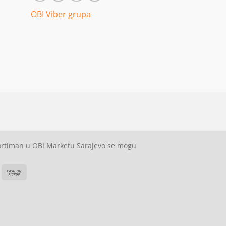
OBI Viber grupa
sortiman u OBI Marketu Sarajevo se mogu
ash
Cash
On
on
elivery
Pickup