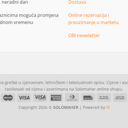
. neradni dan
Dostava
aznicima moguća promjena
Online rezervacija i
adnom vremenu
preuzimanje u marketu
OBI neweletter
a greške u cjenovnom, tehničkom i tekstualnom opisu. Cijene i a
razlikovati od cijena i asortimana na Solomaher online shopu.
asterCard
Maestro
Visa
Visa
American
Dinners
Invoice
Bank
C
Electron
Express
Club
Transfer
Copyright 2026 ©
SOLOMAHER
| Powered by
lll
D