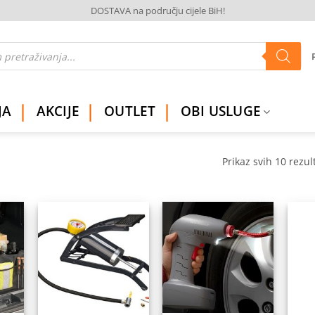
DOSTAVA na području cijele BiH!
JA
AKCIJE
OUTLET
OBI USLUGE
Prikaz svih 10 rezul
daj
Dodaj
Dodaj
na
na
na
istu
listu
listu
elja
želja
želja