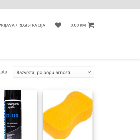
PRIJAVA / REGISTRACIJA
0,00
KM
Sorted
tata
by
popularity
Dodaj
Dodaj
na
na
listu
listu
želja
želja