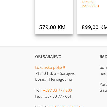
kamena
PW5000CH
579,00
KM
899,00
K
OBI SARAJEVO
RAD
Lužansko polje 9
pon.
71210 Ilidža – Sarajevo
ned
Bosna i Hercegovina
*pr
Tel.:
+387 33 777 600
u r
Fax: +387 33 777 601