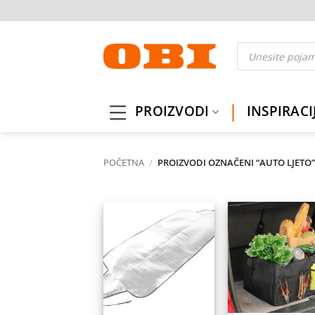
Skip
to
content
Products
search
PROIZVODI
INSPIRACI
POČETNA
/
PROIZVODI OZNAČENI “AUTO LJETO”
Dodaj
Do
na
listu
l
želja
ž