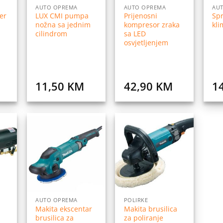
AUTO OPREMA
AUTO OPREMA
AU
er
LUX CMI pumpa
Prijenosni
Spr
nožna sa jednim
kompresor zraka
kl
cilindrom
sa LED
osvjetljenjem
11,50
KM
42,90
KM
1
daj
Dodaj
Dodaj
na
na
na
istu
listu
listu
elja
želja
želja
AUTO OPREMA
POLIRKE
Makita ekscentar
Makita brusilica
brusilica za
za poliranje