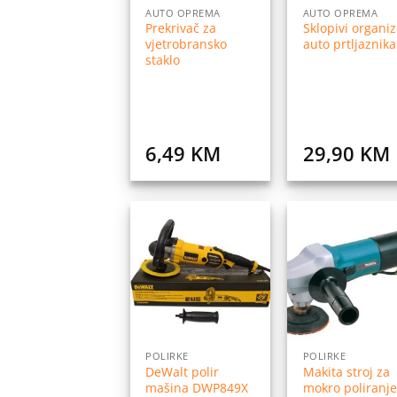
AUTO OPREMA
AUTO OPREMA
Prekrivač za
Sklopivi organiz
vjetrobransko
auto prtljaznika
staklo
6,49
KM
29,90
KM
Dodaj
Do
na
listu
l
želja
ž
POLIRKE
POLIRKE
DeWalt polir
Makita stroj za
mašina DWP849X
mokro poliranje