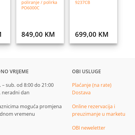
poliranje / polirka
9237CB
PO6000C
M
849,00
KM
699,00
KM
NO VRIJEME
OBI USLUGE
 – sub. od 8:00 do 21:00
Plaćanje (na rate)
. neradni dan
Dostava
aznicima moguća promjena
Online rezervacija i
adnom vremenu
preuzimanje u marketu
OBI neweletter