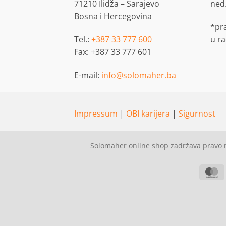
71210 Ilidža – Sarajevo
ned
Bosna i Hercegovina
*pr
Tel.:
+387 33 777 600
u r
Fax: +387 33 777 601
E-mail:
info@solomaher.ba
Impressum
|
OBI karijera
|
Sigurnost
Solomaher online shop zadržava pravo n
M