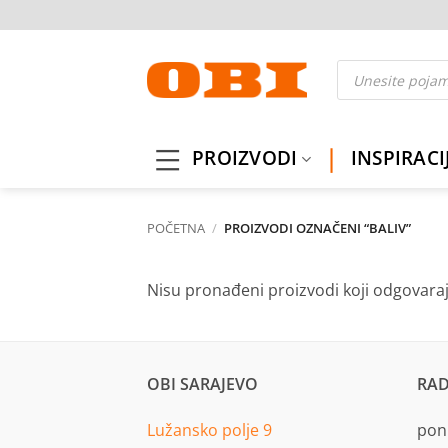
Skip
to
content
Products
search
PROIZVODI
INSPIRACI
POČETNA
/
PROIZVODI OZNAČENI “BALIV”
Nisu pronađeni proizvodi koji odgovara
OBI SARAJEVO
RAD
Lužansko polje 9
pon.