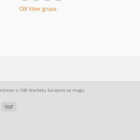
OBI Viber grupa
sortiman u OBI Marketu Sarajevo se mogu
ash
Cash
On
on
elivery
Pickup