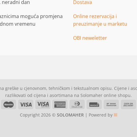
. neradni dan
Dostava
aznicima moguća promjena
Online rezervacija i
adnom vremenu
preuzimanje u marketu
OBI neweletter
a greške u cjenovnom, tehničkom i tekstualnom opisu. Cijene i a
razlikovati od cijena i asortimana na Solomaher online shopu.
asterCard
Maestro
Visa
Visa
American
Dinners
Invoice
Bank
C
Electron
Express
Club
Transfer
Copyright 2026 ©
SOLOMAHER
| Powered by
lll
D