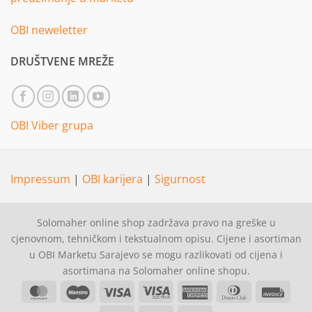
OBI neweletter
DRUŠTVENE MREŽE
OBI Viber grupa
Impressum
|
OBI karijera
|
Sigurnost
Solomaher online shop zadržava pravo na greške u
cjenovnom, tehničkom i tekstualnom opisu. Cijene i asortiman
u OBI Marketu Sarajevo se mogu razlikovati od cijena i
asortimana na Solomaher online shopu.
MasterCard
Maestro
Visa
Visa
American
Dinners
Invoi
Electron
Express
Club