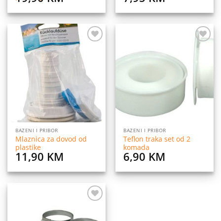
Dodaj
Dodaj
na
na
listu
listu
želja
želja
BAZENI I PRIBOR
BAZENI I PRIBOR
Mlaznica za dovod od
Teflon traka set od 2
plastike
komada
11,90
KM
6,90
KM
Dodaj
na