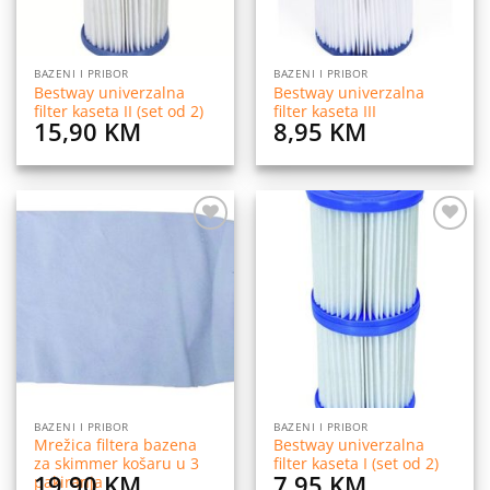
BAZENI I PRIBOR
BAZENI I PRIBOR
Bestway univerzalna
Bestway univerzalna
filter kaseta II (set od 2)
filter kaseta III
15,90
KM
8,95
KM
Dodaj
Dodaj
na
na
listu
listu
želja
želja
BAZENI I PRIBOR
BAZENI I PRIBOR
Mrežica filtera bazena
Bestway univerzalna
za skimmer košaru u 3
filter kaseta I (set od 2)
19,90
KM
7,95
KM
pakiranja