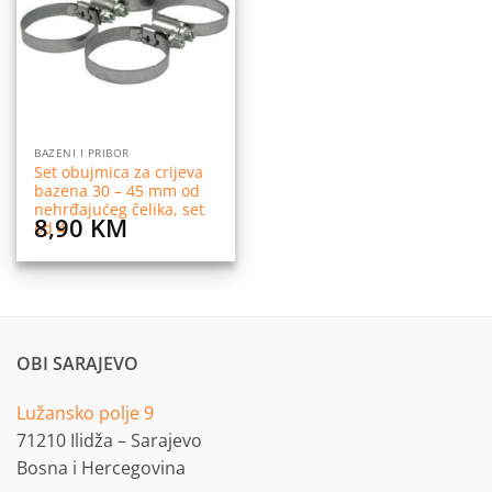
listu
želja
BAZENI I PRIBOR
Set obujmica za crijeva
bazena 30 – 45 mm od
nehrđajućeg čelika, set
8,90
KM
od 4
OBI SARAJEVO
Lužansko polje 9
71210 Ilidža – Sarajevo
Bosna i Hercegovina