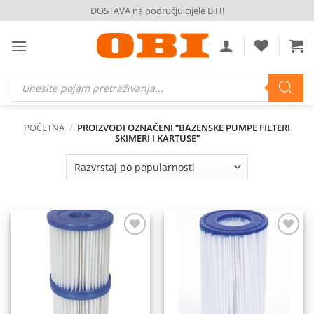
Skip
DOSTAVA na području cijele BiH!
to
content
Products
search
POČETNA
/
PROIZVODI OZNAČENI “BAZENSKE PUMPE FILTERI
SKIMERI I KARTUSE”
Dodaj
Dodaj
na
na
listu
listu
želja
želja