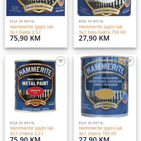
BOJE ZA METAL
BOJE ZA METAL
Hammerite sjajni lak
Hammerite sjajni lak
3u1 bijela 2,5 l
3u1 boja bakra 750 ml
75,90
KM
27,90
KM
Dodaj
Dodaj
na
na
listu
listu
želja
želja
BOJE ZA METAL
BOJE ZA METAL
Hammerite sjajni lak
Hammerite sjajni lak
3u1 crvena 2,5 l
3u1 zlatna 750 ml
75,90
KM
27,90
KM