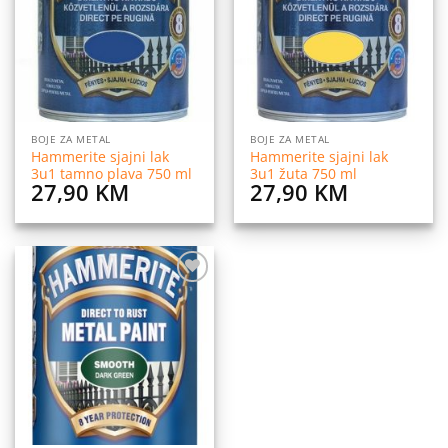
listu
listu
želja
želja
BOJE ZA METAL
BOJE ZA METAL
Hammerite sjajni lak
Hammerite sjajni lak
3u1 tamno plava 750 ml
3u1 žuta 750 ml
27,90
KM
27,90
KM
Dodaj
na
listu
želja