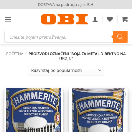
Skip
DOSTAVA na području cijele BiH!
to
content
Products
search
POČETNA
/
PROIZVODI OZNAČENI “BOJA ZA METAL DIREKTNO NA
HRDJU”
Dodaj
Dodaj
na
na
listu
listu
želja
želja