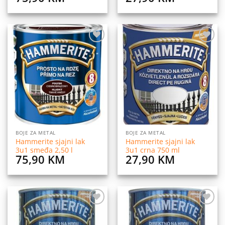
Dodaj
Dodaj
na
na
listu
listu
želja
želja
BOJE ZA METAL
BOJE ZA METAL
Hammerite sjajni lak
Hammerite sjajni lak
3u1 smeđa 2,50 l
3u1 crna 750 ml
75,90
KM
27,90
KM
Dodaj
Dodaj
na
na