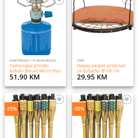
Dodaj
Dodaj
na
na
listu
listu
želja
želja
KAMPIRANJE I PLANINARENJE
IGRE
Campingaz plinsko
Happy people prekrivač
kuhalo Bleuet Micro Plus
za ljuljačku Ø100 cm
51,90
KM
29,95
KM
-25%
-30%
Dodaj
Dodaj
na
na
listu
listu
želja
želja