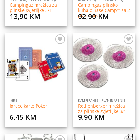
Campingaz mrežica za
Campingaz plinsko
plinske svjetiljke 3/1
kuhalo Base Camp™ sa 2
13,90
KM
92,90
KM
plamenika
Dodaj
Dodaj
na
na
listu
listu
želja
želja
IGRE
KAMPIRANJE I PLANINARENJE
Rothenberger mrežica
Igraće karte Poker
za plinske svjetiljke 3/1
6,45
KM
9,90
KM