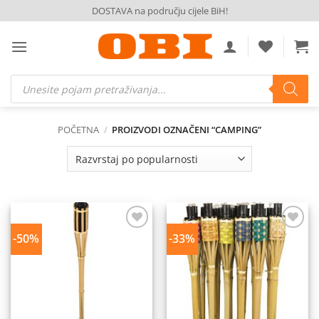
Skip
DOSTAVA na području cijele BiH!
to
content
Products
search
POČETNA
/
PROIZVODI OZNAČENI “CAMPING”
-50%
-33%
Dodaj
Dodaj
na
na
listu
listu
želja
želja