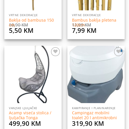
VRTNE DEKORACIJE
VRTNE DEKORACIJE
Baklja od bambusa 150
Bambus baklja pletena
10,90
KM
11,99
KM
cm
120cm
Original
Current
Original
Current
5,50
KM
7,99
KM
price
price
price
price
was:
is:
was:
is:
10,90 KM.
5,50 KM.
11,99 KM.
7,99 KM.
Dodaj
Dodaj
na
na
listu
listu
želja
želja
VANJSKE LJULJAČKE
KAMPIRANJE I PLANINARENJE
Acamp viseća stolica /
Campingaz mobilni
ljuljačka Tonga
toalet 20 l antimikrobni
499,90
KM
319,90
KM