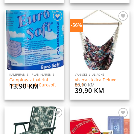
-56%
Dodaj
Dodaj
na
na
listu
listu
želja
želja
KAMPIRANJE I PLANINARENJE
VANJSKE LJULJAČKE
Campingaz toaletni
Viseća stolica Deluxe
13,90
KM
89,90
KM
hemijski papir Eurosoft
Leaf
Original
Current
39,90
KM
price
price
was:
is:
89,90 KM.
39,90 KM
Dodaj
Dodaj
na
na
listu
listu
želja
želja