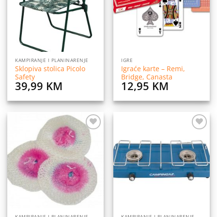
KAMPIRANJE I PLANINARENJE
IGRE
Sklopiva stolica Picolo
Igraće karte – Remi,
Safety
Bridge, Canasta
39,99
KM
12,95
KM
Dodaj
Dodaj
na
na
listu
listu
želja
želja
KAMPIRANJE I PLANINARENJE
KAMPIRANJE I PLANINARENJE