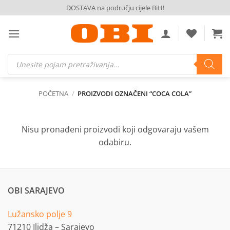
Skip
DOSTAVA na području cijele BiH!
to
content
Products
search
POČETNA
/
PROIZVODI OZNAČENI “COCA COLA”
Nisu pronađeni proizvodi koji odgovaraju vašem
odabiru.
OBI SARAJEVO
Lužansko polje 9
71210 Ilidža – Sarajevo