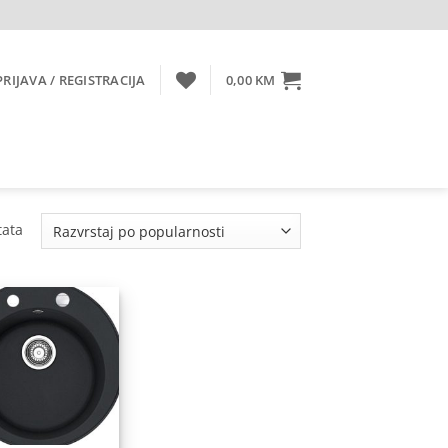
PRIJAVA / REGISTRACIJA
0,00
KM
Sorted
tata
by
popularity
Dodaj
na
listu
želja