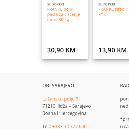
SUDOPERI
SUDOPERI
FRANKE polir
FRANKE sifon IT
pasta za čišćenje
F/1L
inoxa 300 g
30,90
KM
13,90
KM
OBI SARAJEVO
RAD
Lužansko polje 9
pon.
71210 Ilidža – Sarajevo
ned
Bosna i Hercegovina
*pr
Tel.:
+387 33 777 600
u r