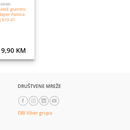
OPERI
ANKE granitni
doper Pamira
g 610-41
19,90
KM
DRUŠTVENE MREŽE
OBI Viber grupa