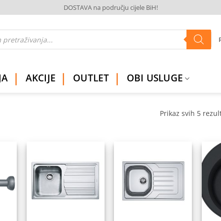
DOSTAVA na području cijele BiH!
JA
AKCIJE
OUTLET
OBI USLUGE
Prikaz svih 5 rezul
daj
Dodaj
Dodaj
na
na
na
istu
listu
listu
elja
želja
želja