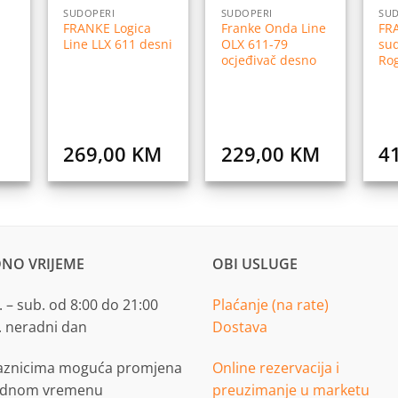
SUDOPERI
SUDOPERI
SUD
FRANKE Logica
Franke Onda Line
FR
Line LLX 611 desni
OLX 611-79
su
ocjeđivač desno
Ro
269,00
KM
229,00
KM
4
NO VRIJEME
OBI USLUGE
 – sub. od 8:00 do 21:00
Plaćanje (na rate)
. neradni dan
Dostava
aznicima moguća promjena
Online rezervacija i
adnom vremenu
preuzimanje u marketu