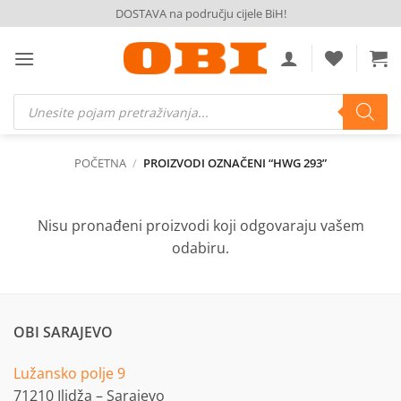
Skip
DOSTAVA na području cijele BiH!
to
content
Products
search
POČETNA
/
PROIZVODI OZNAČENI “HWG 293”
Nisu pronađeni proizvodi koji odgovaraju vašem
odabiru.
OBI SARAJEVO
Lužansko polje 9
71210 Ilidža – Sarajevo