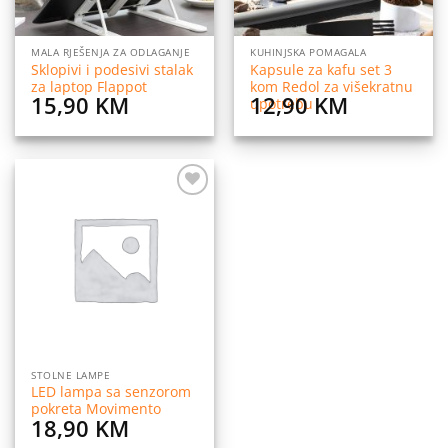
MALA RJEŠENJA ZA ODLAGANJE
KUHINJSKA POMAGALA
Sklopivi i podesivi stalak
Kapsule za kafu set 3
za laptop Flappot
kom Redol za višekratnu
15,90
KM
12,90
KM
upotrebu
Dodaj
na
listu
želja
STOLNE LAMPE
LED lampa sa senzorom
pokreta Movimento
18,90
KM