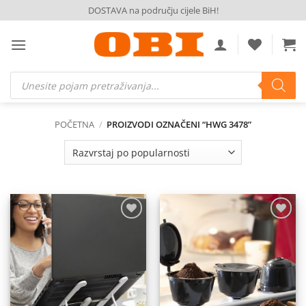
Skip
DOSTAVA na području cijele BiH!
to
content
Products
search
POČETNA
/
PROIZVODI OZNAČENI “HWG 3478”
Dodaj
Dodaj
na
na
listu
listu
želja
želja