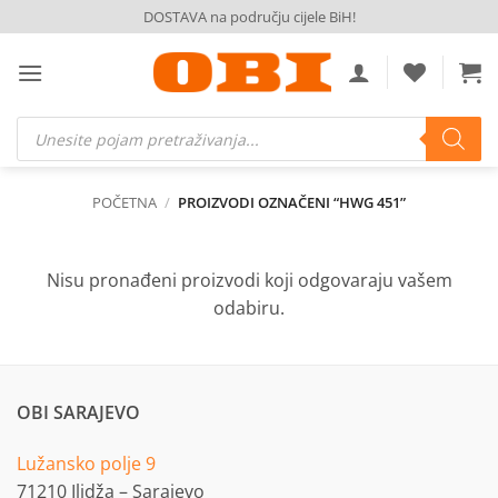
Skip
DOSTAVA na području cijele BiH!
to
content
Products
search
POČETNA
/
PROIZVODI OZNAČENI “HWG 451”
Nisu pronađeni proizvodi koji odgovaraju vašem
odabiru.
OBI SARAJEVO
Lužansko polje 9
71210 Ilidža – Sarajevo