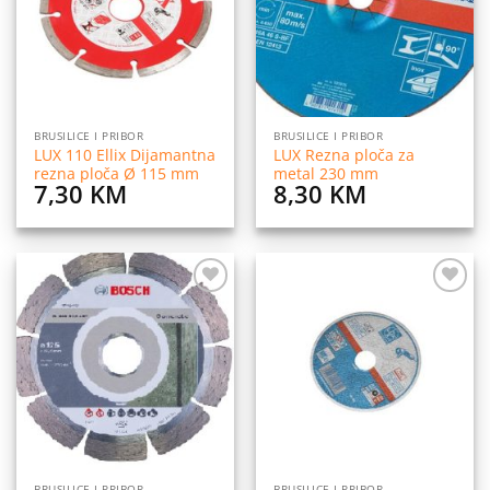
BRUSILICE I PRIBOR
BRUSILICE I PRIBOR
LUX 110 Ellix Dijamantna
LUX Rezna ploča za
rezna ploča Ø 115 mm
metal 230 mm
7,30
KM
8,30
KM
Dodaj
Dodaj
na
na
listu
listu
želja
želja
BRUSILICE I PRIBOR
BRUSILICE I PRIBOR