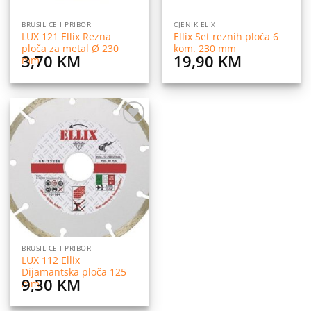
BRUSILICE I PRIBOR
CJENIK ELIX
LUX 121 Ellix Rezna
Ellix Set reznih ploča 6
ploča za metal Ø 230
kom. 230 mm
3,70
KM
19,90
KM
mm
Dodaj
na
listu
želja
BRUSILICE I PRIBOR
LUX 112 Ellix
Dijamantska ploča 125
9,30
KM
mm