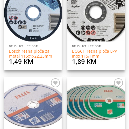
na
na
listu
listu
želja
želja
BRUSILICE I PRIBOR
BRUSILICE I PRIBOR
Bosch rezna ploča za
BOSCH rezna ploča LPP
metal 115x1x22.23mm
Inox 115/1mm
1,49
KM
1,89
KM
Dodaj
Dodaj
na
na
listu
listu
želja
želja