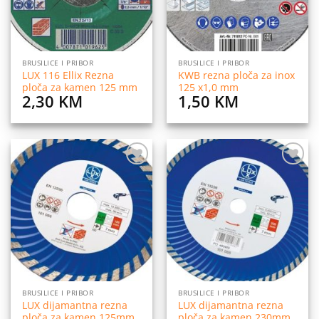
BRUSILICE I PRIBOR
BRUSILICE I PRIBOR
LUX 116 Ellix Rezna
KWB rezna ploča za inox
ploča za kamen 125 mm
125 x1,0 mm
2,30
KM
1,50
KM
Dodaj
Dodaj
na
na
listu
listu
želja
želja
BRUSILICE I PRIBOR
BRUSILICE I PRIBOR
LUX dijamantna rezna
LUX dijamantna rezna
ploča za kamen 125mm
ploča za kamen 230mm