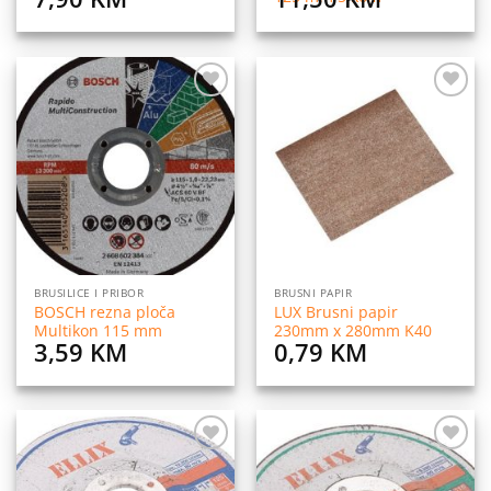
Dodaj
Dodaj
na
na
listu
listu
želja
želja
BRUSILICE I PRIBOR
BRUSNI PAPIR
BOSCH rezna ploča
LUX Brusni papir
Multikon 115 mm
230mm x 280mm K40
3,59
KM
0,79
KM
Dodaj
Dodaj
na
na