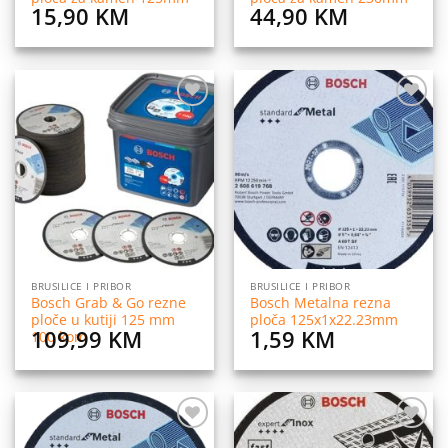
15,90
KM
44,90
KM
Dodaj
Dodaj
na
na
listu
listu
želja
želja
BRUSILICE I PRIBOR
BRUSILICE I PRIBOR
Bosch Grab & Go rezne
Bosch Metalna rezna
ploče u kutiji 125 mm
ploča 125x1x22.23mm
109,99
KM
1,59
KM
100 kom
Dodaj
Dodaj