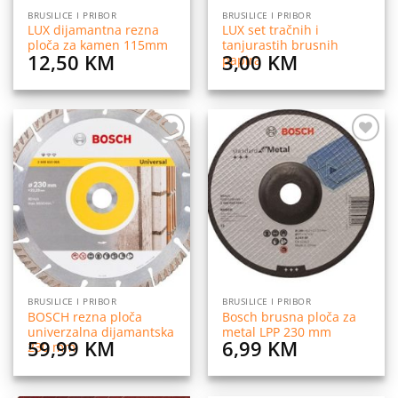
BRUSILICE I PRIBOR
BRUSILICE I PRIBOR
LUX dijamantna rezna
LUX set tračnih i
ploča za kamen 115mm
tanjurastih brusnih
12,50
KM
3,00
KM
papira
Dodaj
Dodaj
na
na
listu
listu
želja
želja
BRUSILICE I PRIBOR
BRUSILICE I PRIBOR
BOSCH rezna ploča
Bosch brusna ploča za
univerzalna dijamantska
metal LPP 230 mm
59,99
KM
6,99
KM
230 mm