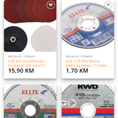
Dodaj
Dodaj
na
na
listu
listu
želja
želja
BRUSILICE I PRIBOR
BRUSILICE I PRIBOR
LUX Set za poliranje i
LUX 119 Ellix Rezna
brušenje 125 mm/12
ploča za metal 115 mm
15,90
KM
1,70
KM
djel.
Dodaj
Dodaj
na
na
listu
listu
želja
želja