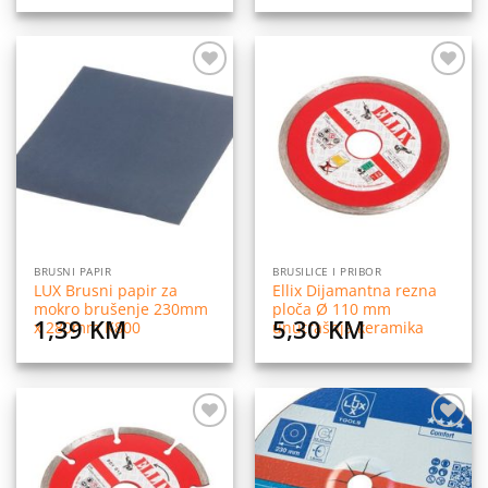
Dodaj
Dodaj
na
na
listu
listu
želja
želja
BRUSNI PAPIR
BRUSILICE I PRIBOR
LUX Brusni papir za
Ellix Dijamantna rezna
mokro brušenje 230mm
ploča Ø 110 mm
1,39
KM
5,30
KM
x 280mm K800
unutrašnja keramika
Dodaj
Dodaj
na
na
listu
listu
želja
želja