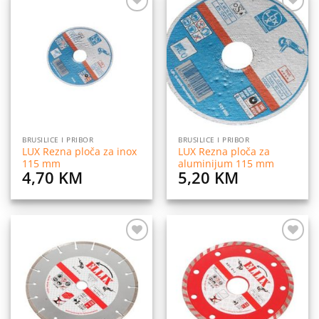
Dodaj
Dodaj
na
na
listu
listu
želja
želja
BRUSILICE I PRIBOR
BRUSILICE I PRIBOR
LUX Rezna ploča za inox
LUX Rezna ploča za
115 mm
aluminijum 115 mm
4,70
KM
5,20
KM
Dodaj
Dodaj
na
na
listu
listu
želja
želja