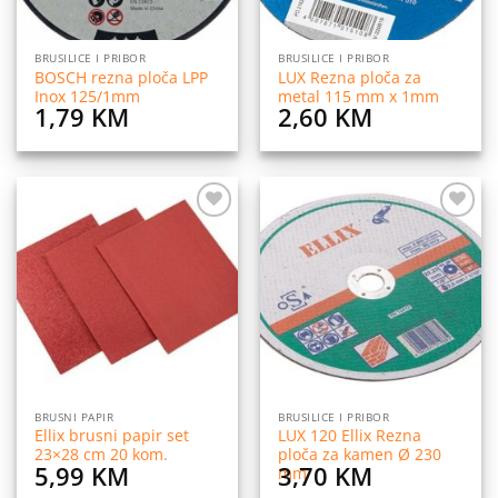
BRUSILICE I PRIBOR
BRUSILICE I PRIBOR
BOSCH rezna ploča LPP
LUX Rezna ploča za
Inox 125/1mm
metal 115 mm x 1mm
1,79
KM
2,60
KM
Dodaj
Dodaj
na
na
listu
listu
želja
želja
BRUSNI PAPIR
BRUSILICE I PRIBOR
Ellix brusni papir set
LUX 120 Ellix Rezna
23×28 cm 20 kom.
ploča za kamen Ø 230
5,99
KM
3,70
KM
mm