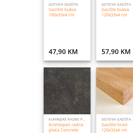
GOTOVA GAZIŠTA
GOTOVA GAZIŠTA
Gazište bukva
Gazište bukva
100x33x4 cm
120x33x4 cm
47,90
KM
57,90
KM
Dodaj
Do
na
listu
l
želja
ž
KUHINJSKE RADNE PLOČE
GOTOVA GAZIŠTA
Kronospan radna
Gazište hrast
ploča Concrete
120x32x4 cm