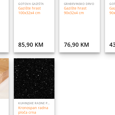
GOTOVA GAZIŠTA
GRAĐEVINSKO DRVO
GOT
Gazište hrast
Gazište hrast
Gaz
100x32x4 cm
90x32x4 cm
90
85,90
KM
76,90
KM
4
daj
Dodaj
na
na
istu
listu
elja
želja
KUHINJSKE RADNE PLOČE
Kronospan radna
ploča crna