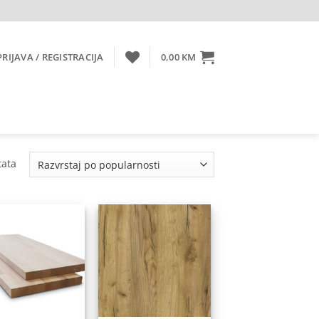
PRIJAVA / REGISTRACIJA
0,00
KM
Sorted
tata
by
popularity
Dodaj
Dodaj
na
na
listu
listu
želja
želja