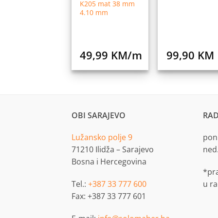
K205 mat 38 mm
4.10 mm
49,99
KM
/m
99,90
KM
OBI SARAJEVO
RAD
Lužansko polje 9
pon.
71210 Ilidža – Sarajevo
ned
Bosna i Hercegovina
*pr
Tel.:
+387 33 777 600
u r
Fax: +387 33 777 601