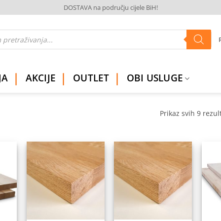
DOSTAVA na području cijele BiH!
JA
AKCIJE
OUTLET
OBI USLUGE
Prikaz svih 9 rezul
daj
Dodaj
Dodaj
na
na
na
istu
listu
listu
elja
želja
želja