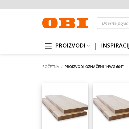
Skip
to
content
Products
search
PROIZVODI
INSPIRACI
POČETNA
/
PROIZVODI OZNAČENI “HWG 604”
Dodaj
Do
na
listu
l
želja
ž