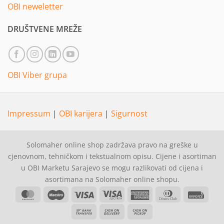
OBI neweletter
DRUŠTVENE MREŽE
OBI Viber grupa
Impressum
|
OBI karijera
|
Sigurnost
Solomaher online shop zadržava pravo na greške u
cjenovnom, tehničkom i tekstualnom opisu. Cijene i asortiman
u OBI Marketu Sarajevo se mogu razlikovati od cijena i
asortimana na Solomaher online shopu.
MasterCard
Maestro
Visa
Visa
American
Dinners
Invoi
Electron
Express
Club
Bank
Cash
Cash
Transfer
On
on