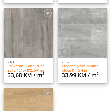
Dodaj
Dodaj
na
na
listu
listu
želja
želja
VINIL
VINIL
Rocko vinil Sand Dune
Kronostep SPC vinilna
Z212 1210x192x5+1mm
ploča R115 4mm
33,68
KM
/ m²
33,99
KM
/ m²
Dodaj
na
listu
želja