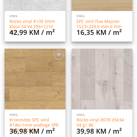
VINIL
VINIL
Rocko vinyl R109 5mm
SPC vinil Flax Majster
klasa 34 V4 295×1210
1523×228,6 mm 6 mm
42,99
KM
/ m²
16,35
KM
/ m²
mm
Dodaj
Dodaj
na
na
listu
listu
želja
želja
VINIL
VINIL
Kronostep SPC vinil
Rocko vinyl R078 d5k34
R146+1mm podloge XPE
V4 g1,86
36,98
KM
/ m²
39,98
KM
/ m²
1280x192mm