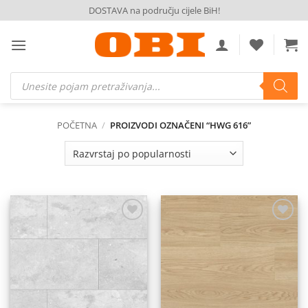
Skip
DOSTAVA na području cijele BiH!
to
content
Products
search
POČETNA
/
PROIZVODI OZNAČENI “HWG 616”
Dodaj
Dodaj
na
na
listu
listu
želja
želja