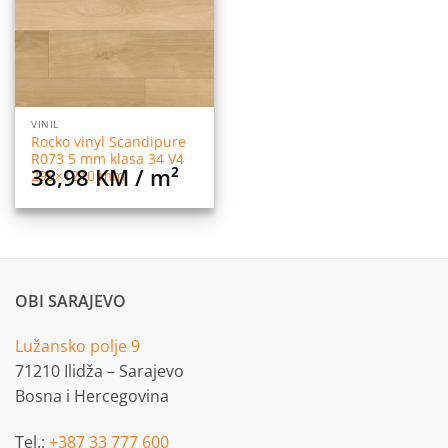
VINIL
Rocko vinyl Scandipure
R073 5 mm klasa 34 V4
38,98
KM
/ m²
295×1210 mm
OBI SARAJEVO
Lužansko polje 9
71210 Ilidža – Sarajevo
Bosna i Hercegovina
Tel.:
+387 33 777 600