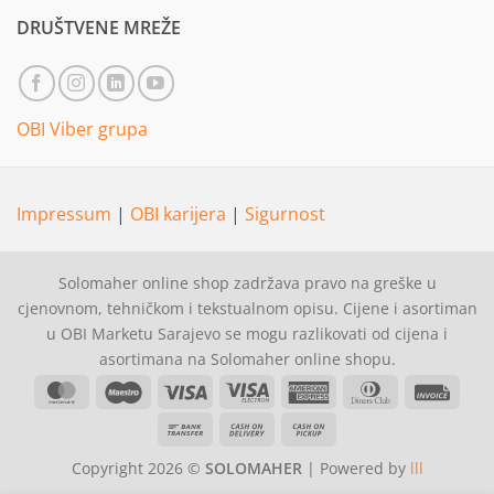
DRUŠTVENE MREŽE
OBI Viber grupa
Impressum
|
OBI karijera
|
Sigurnost
Solomaher online shop zadržava pravo na greške u
cjenovnom, tehničkom i tekstualnom opisu. Cijene i asortiman
u OBI Marketu Sarajevo se mogu razlikovati od cijena i
asortimana na Solomaher online shopu.
MasterCard
Maestro
Visa
Visa
American
Dinners
Invoi
Electron
Express
Club
Bank
Cash
Cash
Transfer
On
on
Copyright 2026 ©
SOLOMAHER
| Powered by
lll
Delivery
Pickup