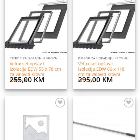
Dodaj
Dodaj
na
na
listu
listu
želja
želja
PRIBOR ZA UGRADNJU KROVNIH PROZORA
PRIBOR ZA UGRADNJU KROVNIH PROZORA
Velux set opšav i
Velux set opšav i
izolacija EDW 55 x 78 cm
izolacija EDW 66 x 118
za valoviti krovni
cm za valoviti krovni
255,00
KM
295,00
KM
pokrivač
pokrivač
Dodaj
Dodaj
na
na
listu
listu
želja
želja