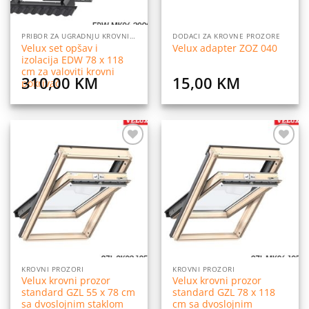
PRIBOR ZA UGRADNJU KROVNIH PROZORA
DODACI ZA KROVNE PROZORE
Velux set opšav i
Velux adapter ZOZ 040
izolacija EDW 78 x 118
cm za valoviti krovni
310,00
KM
15,00
KM
pokrivač
Dodaj
Dodaj
na
na
listu
listu
želja
želja
KROVNI PROZORI
KROVNI PROZORI
Velux krovni prozor
Velux krovni prozor
standard GZL 55 x 78 cm
standard GZL 78 x 118
sa dvoslojnim staklom
cm sa dvoslojnim