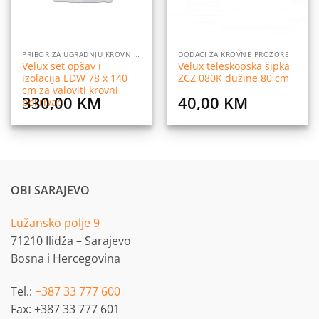
PRIBOR ZA UGRADNJU KROVNIH PROZORA
DODACI ZA KROVNE PROZORE
Velux set opšav i
Velux teleskopska šipka
izolacija EDW 78 x 140
ZCZ 080K dužine 80 cm
cm za valoviti krovni
330,00
KM
40,00
KM
pokrivač
OBI SARAJEVO
Lužansko polje 9
71210 Ilidža – Sarajevo
Bosna i Hercegovina
Tel.:
+387 33 777 600
Fax: +387 33 777 601