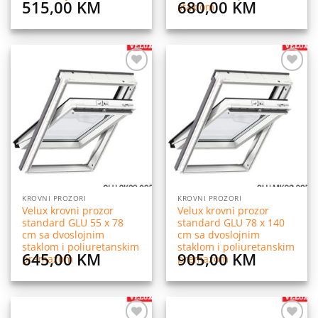
515,00
KM
680,00
KM
staklom
Dodaj
Dodaj
na
na
listu
listu
želja
želja
KROVNI PROZORI
KROVNI PROZORI
Velux krovni prozor
Velux krovni prozor
standard GLU 55 x 78
standard GLU 78 x 140
cm sa dvoslojnim
cm sa dvoslojnim
staklom i poliuretanskim
staklom i poliuretanskim
645,00
KM
905,00
KM
premazom
premazom