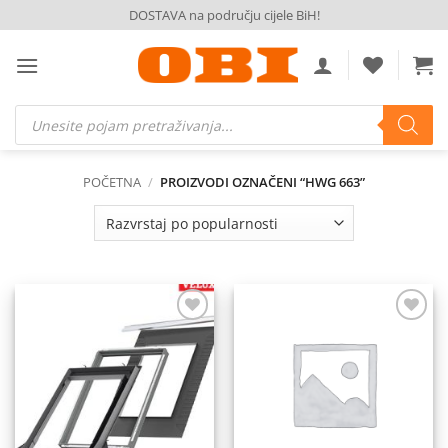
Skip
DOSTAVA na području cijele BiH!
to
content
Products
search
POČETNA
/
PROIZVODI OZNAČENI “HWG 663”
Dodaj
Dodaj
na
na
listu
listu
želja
želja