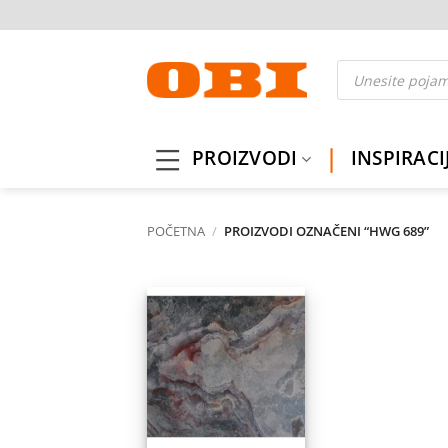
Skip
to
content
Products
search
PROIZVODI
INSPIRACI
POČETNA
/
PROIZVODI OZNAČENI “HWG 689”
Dodaj
na
listu
želja