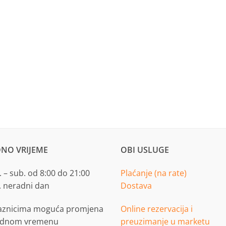
NO VRIJEME
OBI USLUGE
 – sub. od 8:00 do 21:00
Plaćanje (na rate)
. neradni dan
Dostava
aznicima moguća promjena
Online rezervacija i
adnom vremenu
preuzimanje u marketu