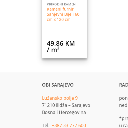
PRIRODNI KAMEN
Kameni furnir
Sanjevni Bijeli 60
cm x 120 cm
49,86
KM
/ m²
OBI SARAJEVO
RAD
Lužansko polje 9
pon.
71210 Ilidža – Sarajevo
ned
Bosna i Hercegovina
*pr
Tel.:
+387 33 777 600
u r