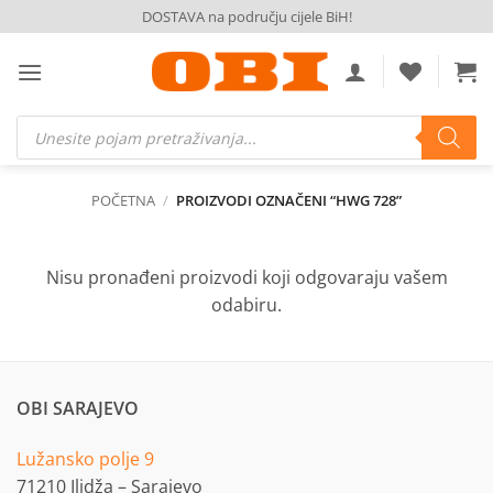
Skip
DOSTAVA na području cijele BiH!
to
content
Products
search
POČETNA
/
PROIZVODI OZNAČENI “HWG 728”
Nisu pronađeni proizvodi koji odgovaraju vašem
odabiru.
OBI SARAJEVO
Lužansko polje 9
71210 Ilidža – Sarajevo