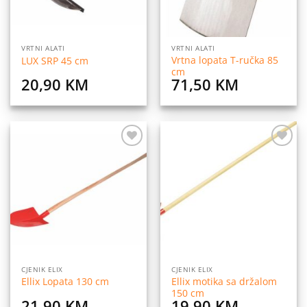
VRTNI ALATI
VRTNI ALATI
Vrtna lopata T-ručka 85
LUX SRP 45 cm
cm
20,90
KM
71,50
KM
Dodaj
Dodaj
na
na
listu
listu
želja
želja
CJENIK ELIX
CJENIK ELIX
Ellix motika sa držalom
Ellix Lopata 130 cm
150 cm
21,90
KM
19,90
KM