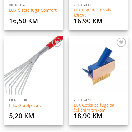
VRTNI ALATI
VRTNI ALATI
LUX Lopatica protiv
LUX Čistač fuga Comfort
korova
16,50
KM
16,90
KM
Dodaj
Dodaj
na
na
listu
listu
želja
želja
CJENIK ELIX
VRTNI ALATI
LUX Četka za fuge sa
Ellix Grablje za vrt
čeličnim trnkom
5,20
KM
18,90
KM