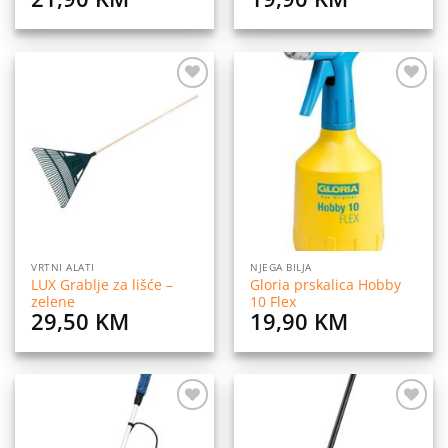
Dodaj
Dodaj
na
na
listu
listu
želja
želja
VRTNI ALATI
NJEGA BILJA
LUX Grablje za lišće –
Gloria prskalica Hobby
zelene
10 Flex
29,50
KM
19,90
KM
Dodaj
Dodaj
na
na