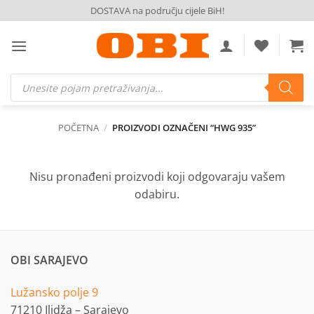
Skip
DOSTAVA na području cijele BiH!
to
content
Products
search
POČETNA
/
PROIZVODI OZNAČENI “HWG 935”
Nisu pronađeni proizvodi koji odgovaraju vašem
odabiru.
OBI SARAJEVO
Lužansko polje 9
71210 Ilidža – Sarajevo