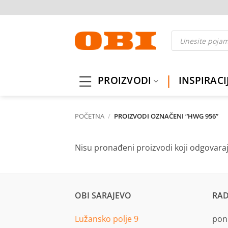
Skip
to
content
Products
search
PROIZVODI
INSPIRACI
POČETNA
/
PROIZVODI OZNAČENI “HWG 956”
Nisu pronađeni proizvodi koji odgovara
OBI SARAJEVO
RAD
Lužansko polje 9
pon.