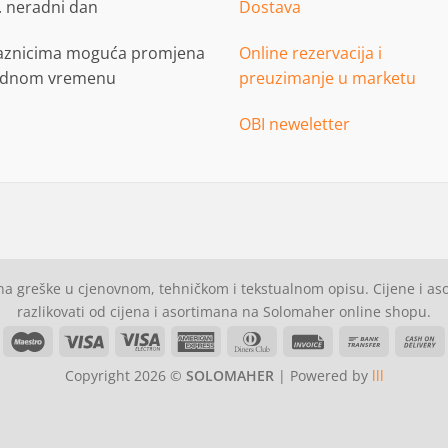
. neradni dan
Dostava
aznicima moguća promjena
Online rezervacija i
adnom vremenu
preuzimanje u marketu
OBI neweletter
a greške u cjenovnom, tehničkom i tekstualnom opisu. Cijene i a
razlikovati od cijena i asortimana na Solomaher online shopu.
asterCard
Maestro
Visa
Visa
American
Dinners
Invoice
Bank
C
Electron
Express
Club
Transfer
Copyright 2026 ©
SOLOMAHER
| Powered by
lll
D