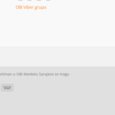
OBI Viber grupa
sortiman u OBI Marketu Sarajevo se mogu
ash
Cash
On
on
elivery
Pickup