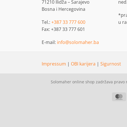
71210 Ilidža – Sarajevo
ned
Bosna i Hercegovina
*pr
Tel.:
+387 33 777 600
u r
Fax: +387 33 777 601
E-mail:
info@solomaher.ba
Impressum
|
OBI karijera
|
Sigurnost
Solomaher online shop zadržava pravo n
M