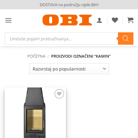
Skip
DOSTAVA na području cijele BiH!
to
content
Products
search
POČETNA
/
PROIZVODI OZNAČENI “KAMIN”
Dodaj
na
listu
želja