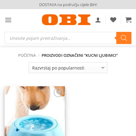
Skip
DOSTAVA na području cijele BiH!
to
content
Products
search
POČETNA
/
PROIZVODI OZNAČENI “KUCNI LJUBIMCI”
Dodaj
na
listu
želja