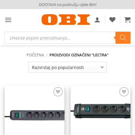
Skip
DOSTAVA na području cijele BiH!
to
content
Products
search
POČETNA
/
PROIZVODI OZNAČENI “LECTRA”
Dodaj
Dodaj
na
na
listu
listu
želja
želja