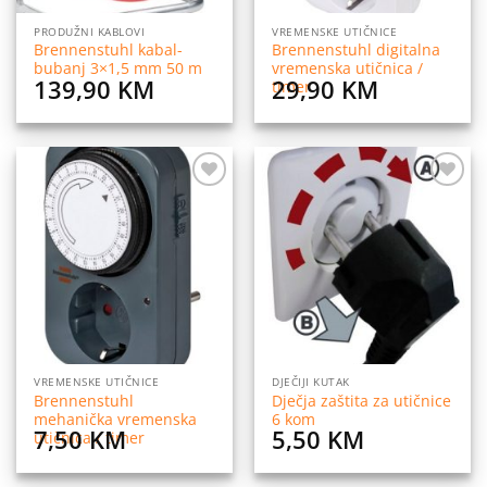
PRODUŽNI KABLOVI
VREMENSKE UTIČNICE
Brennenstuhl kabal-
Brennenstuhl digitalna
bubanj 3×1,5 mm 50 m
vremenska utičnica /
139,90
KM
29,90
KM
timer
Dodaj
Dodaj
na
na
listu
listu
želja
želja
VREMENSKE UTIČNICE
DJEČIJI KUTAK
Brennenstuhl
Dječja zaštita za utičnice
mehanička vremenska
6 kom
7,50
KM
5,50
KM
utičnica / timer