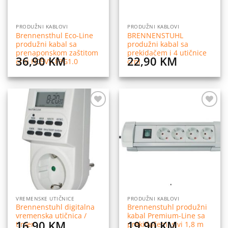
PRODUŽNI KABLOVI
PRODUŽNI KABLOVI
Brennensthul Eco-Line
BRENNENSTUHL
produžni kabal sa
produžni kabal sa
prenaponskom zaštitom
prekidačem i 4 utičnice
36,90
KM
22,90
KM
crni H05VV-F3G1.0
crni
Dodaj
Dodaj
na
na
listu
listu
želja
želja
VREMENSKE UTIČNICE
PRODUŽNI KABLOVI
Brennenstuhl digitalna
Brennenstuhl produžni
vremenska utičnica /
kabal Premium-Line sa
16,90
KM
19,90
KM
timer
prekidačem, sivi 1,8 m