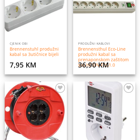
listu
listu
želja
želja
CJENIK OBI
PRODUŽNI KABLOVI
Brennenstuhl produžni
Brennensthul Eco-Line
kabal sa 3utičnice bijeli
produžni kabal sa
prenaponskom zaštitom
7,95
KM
36,90
KM
sivi H05VV-F3G1.0
Dodaj
Dodaj
na
na
listu
listu
želja
želja