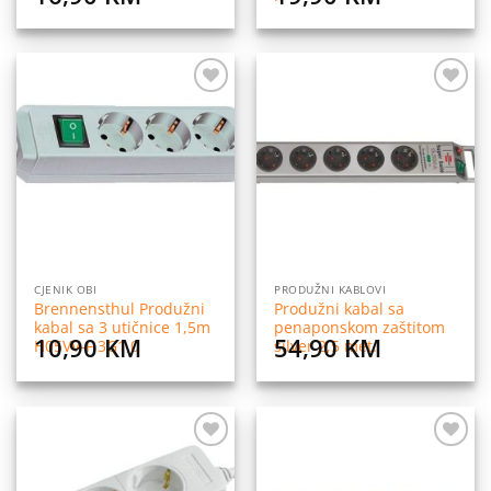
Dodaj
Dodaj
na
na
listu
listu
želja
želja
CJENIK OBI
PRODUŽNI KABLOVI
Brennensthul Produžni
Produžni kabal sa
kabal sa 3 utičnice 1,5m
penaponskom zaštitom
10,90
KM
54,90
KM
H05VV-F 3G1,0
silver 2,5 met.
Dodaj
Dodaj
na
na