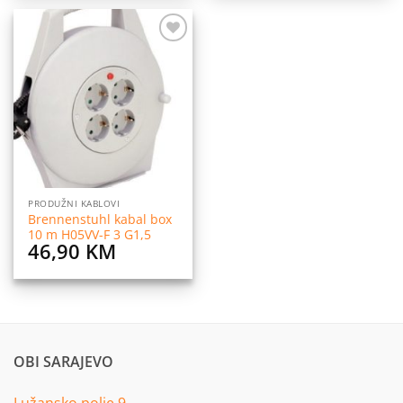
Dodaj
na
listu
želja
PRODUŽNI KABLOVI
Brennenstuhl kabal box
10 m H05VV-F 3 G1,5
46,90
KM
OBI SARAJEVO