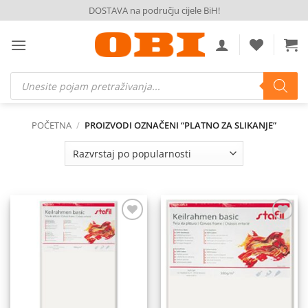
Skip
DOSTAVA na području cijele BiH!
to
content
Products
search
POČETNA
/
PROIZVODI OZNAČENI “PLATNO ZA SLIKANJE”
Dodaj
Dodaj
na
na
listu
listu
želja
želja