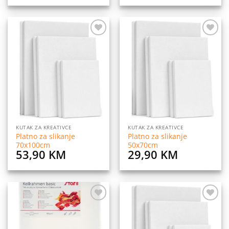
Dodaj
Dodaj
na
na
listu
listu
želja
želja
KUTAK ZA KREATIVCE
KUTAK ZA KREATIVCE
Platno za slikanje
Platno za slikanje
70x100cm
50x70cm
53,90
KM
29,90
KM
Dodaj
Dodaj
na
na
listu
listu
želja
želja