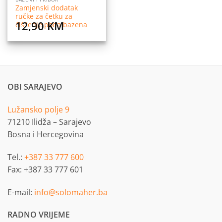
Zamjenski dodatak
ručke za četku za
12,90
KM
čišćenje poda bazena
OBI SARAJEVO
Lužansko polje 9
71210 Ilidža – Sarajevo
Bosna i Hercegovina
Tel.:
+387 33 777 600
Fax: +387 33 777 601
E-mail:
info@solomaher.ba
RADNO VRIJEME