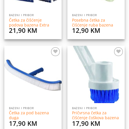
BAZENI I PRIBOR
BAZENI I PRIBOR
Četka za čišćenje
Posebna četka za
podova bazena Extra
čišćenje ruba bazena
21,90
KM
12,90
KM
Dodaj
Dodaj
na
na
listu
listu
želja
želja
BAZENI I PRIBOR
BAZENI I PRIBOR
Četka za pod bazena
Pričvrsna četka za
duga
čišćenje čoškova bazena
17,90
KM
17,90
KM