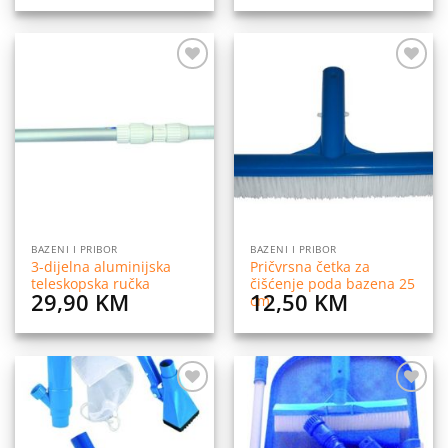
Dodaj
Dodaj
na
na
listu
listu
želja
želja
BAZENI I PRIBOR
BAZENI I PRIBOR
3-dijelna aluminijska
Pričvrsna četka za
teleskopska ručka
čišćenje poda bazena 25
29,90
KM
12,50
KM
cm
Dodaj
Dodaj
na
na
listu
listu
želja
želja