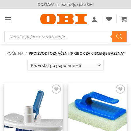
Skip
DOSTAVA na području cijele BiH!
to
content
Products
search
POČETNA
/
PROIZVODI OZNAČENI “PRIBOR ZA CISCENJE BAZENA”
Dodaj
Dodaj
na
na
listu
listu
želja
želja