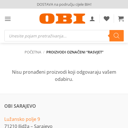
Skip
DOSTAVA na području cijele BiH!
to
content
Products
search
POČETNA
/
PROIZVODI OZNAČENI “RASVJET”
Nisu pronađeni proizvodi koji odgovaraju vašem
odabiru.
OBI SARAJEVO
Lužansko polje 9
71210 Ilidža – Sarajevo