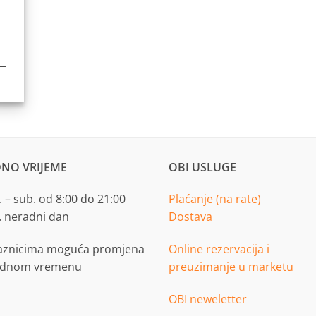
–
Price
range:
12,90 KM
through
21,90 KM
NO VRIJEME
OBI USLUGE
 – sub. od 8:00 do 21:00
Plaćanje (na rate)
. neradni dan
Dostava
aznicima moguća promjena
Online rezervacija i
adnom vremenu
preuzimanje u marketu
OBI neweletter