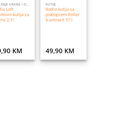
ČUVANJE HRANE I ORGANIZACIJA
KUTIJE
ho Loft
Rotho kutija sa
mium kutija za
poklopcem Roller
nu 2,1l
6 antracit 57 l
9,90
KM
49,90
KM