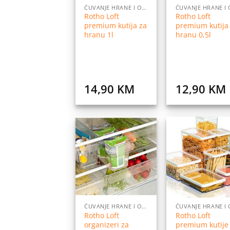
ČUVANJE HRANE I ORGANIZACIJA
Rotho Loft
Rotho Loft
premium kutija za
premium kutija
hranu 1l
hranu 0,5l
14,90
KM
12,90
KM
Dodaj
Do
na
listu
l
želja
ž
ČUVANJE HRANE I ORGANIZACIJA
Rotho Loft
Rotho Loft
organizeri za
premium kutije