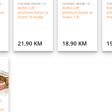
ČUVANJE HRANE I ORGANIZACIJA
ČUVANJE HRANE I ORGANIZACIJA
ČUVANJE HRANE I ORGANIZACIJA
Rotho Loft
Rotho Loft
Rot
 za
premium kutija za
premium kutija za
pre
hranu 2l visoka
hranu 1,5l
hra
21,90
KM
18,90
KM
1
daj
na
istu
elja
ČUVANJE HRANE I ORGANIZACIJA
 za