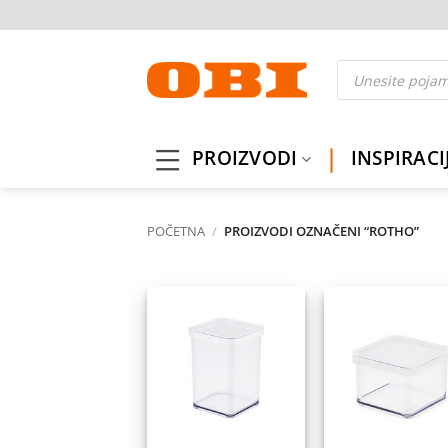
Skip
to
content
Products
search
PROIZVODI
INSPIRACI
POČETNA
/
PROIZVODI OZNAČENI “ROTHO”
Dodaj
Do
na
listu
l
želja
ž