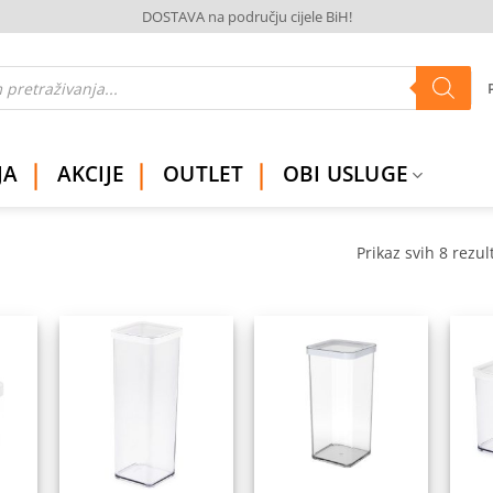
DOSTAVA na području cijele BiH!
JA
AKCIJE
OUTLET
OBI USLUGE
Prikaz svih 8 rezul
daj
Dodaj
Dodaj
na
na
na
istu
listu
listu
elja
želja
želja