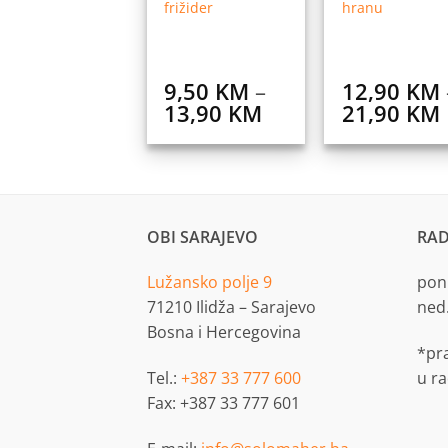
frižider
hranu
9,50
KM
–
12,90
KM
Price
13,90
KM
21,90
KM
range:
9,50 KM
through
13,90 KM
OBI SARAJEVO
RAD
Lužansko polje 9
pon.
71210 Ilidža – Sarajevo
ned
Bosna i Hercegovina
*pr
Tel.:
+387 33 777 600
u r
Fax: +387 33 777 601