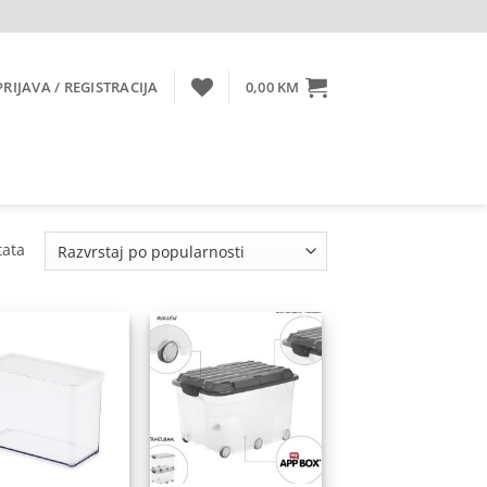
PRIJAVA / REGISTRACIJA
0,00
KM
Sorted
tata
by
popularity
Dodaj
Dodaj
na
na
listu
listu
želja
želja