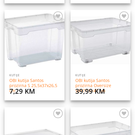
Dodaj
Dodaj
na
na
listu
listu
želja
želja
KUTIJE
KUTIJE
OBI kutija Santos
OBI kutija Santos
prozirna S 25,5x37x26,5
prozirna Oversize
7,29
KM
39,99
KM
cm
58×77,5×41 cm
Dodaj
Dodaj
na
na
listu
listu
želja
želja