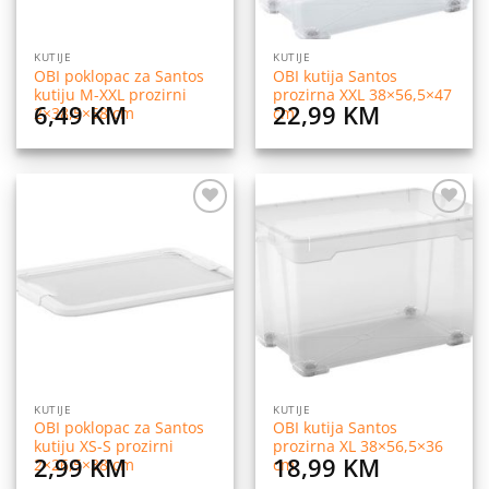
KUTIJE
KUTIJE
OBI poklopac za Santos
OBI kutija Santos
kutiju M-XXL prozirni
prozirna XXL 38×56,5×47
6,49
KM
22,99
KM
2×38,5×58 cm
cm
Dodaj
Dodaj
na
na
listu
listu
želja
želja
KUTIJE
KUTIJE
OBI poklopac za Santos
OBI kutija Santos
kutiju XS-S prozirni
prozirna XL 38×56,5×36
2,99
KM
18,99
KM
2×26,5×38 cm
cm