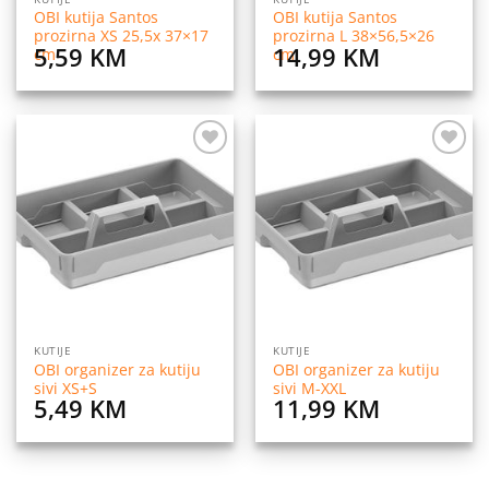
OBI kutija Santos
OBI kutija Santos
prozirna XS 25,5x 37×17
prozirna L 38×56,5×26
5,59
KM
14,99
KM
cm
cm
Dodaj
Dodaj
na
na
listu
listu
želja
želja
KUTIJE
KUTIJE
OBI organizer za kutiju
OBI organizer za kutiju
sivi XS+S
sivi M-XXL
5,49
KM
11,99
KM