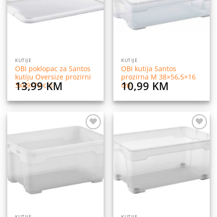
KUTIJE
KUTIJE
OBI poklopac za Santos
OBI kutija Santos
kutiju Oversize prozirni
prozirna M 38×56,5×16
13,99
KM
10,99
KM
3x59x79 cm
cm
Dodaj
Dodaj
na
na
listu
listu
želja
želja
KUTIJE
KUTIJE