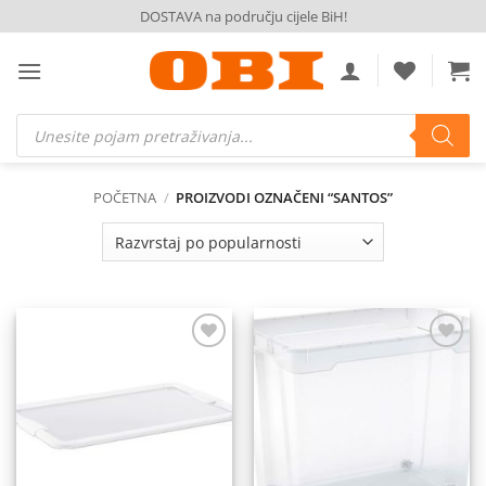
Skip
DOSTAVA na području cijele BiH!
to
content
Products
search
POČETNA
/
PROIZVODI OZNAČENI “SANTOS”
Dodaj
Dodaj
na
na
listu
listu
želja
želja