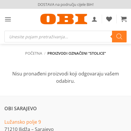
Skip
DOSTAVA na području cijele BiH!
to
content
Products
search
POČETNA
/
PROIZVODI OZNAČENI “STOLICE”
Nisu pronađeni proizvodi koji odgovaraju vašem
odabiru.
OBI SARAJEVO
Lužansko polje 9
71210 Ilidža – Sarajevo