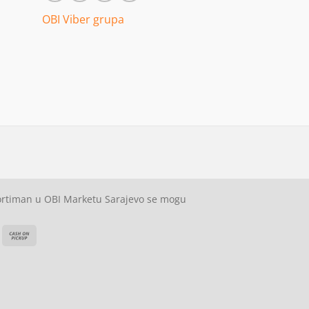
OBI Viber grupa
sortiman u OBI Marketu Sarajevo se mogu
ash
Cash
On
on
elivery
Pickup