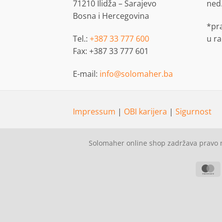
71210 Ilidža – Sarajevo
ned
Bosna i Hercegovina
*pr
Tel.:
+387 33 777 600
u r
Fax: +387 33 777 601
E-mail:
info@solomaher.ba
Impressum
|
OBI karijera
|
Sigurnost
Solomaher online shop zadržava pravo n
M