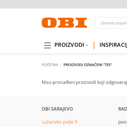
Skip
to
content
Products
search
PROIZVODI
INSPIRACI
POČETNA
/
PROIZVODI OZNAČENI “TES”
Nisu pronađeni proizvodi koji odgovara
OBI SARAJEVO
RAD
Lužansko polje 9
pon.