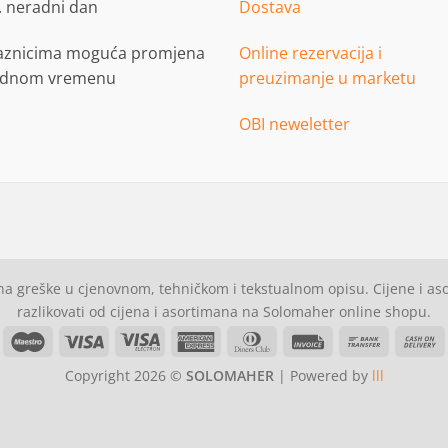
. neradni dan
Dostava
aznicima moguća promjena
Online rezervacija i
adnom vremenu
preuzimanje u marketu
OBI neweletter
a greške u cjenovnom, tehničkom i tekstualnom opisu. Cijene i a
razlikovati od cijena i asortimana na Solomaher online shopu.
asterCard
Maestro
Visa
Visa
American
Dinners
Invoice
Bank
C
Electron
Express
Club
Transfer
Copyright 2026 ©
SOLOMAHER
| Powered by
lll
D