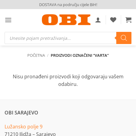
Skip
DOSTAVA na području cijele BiH!
to
content
Products
search
POČETNA
/
PROIZVODI OZNAČENI “VARTA”
Nisu pronađeni proizvodi koji odgovaraju vašem
odabiru.
OBI SARAJEVO
Lužansko polje 9
71210 Ilidža – Sarajevo