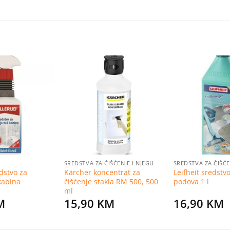
Dodaj
Dodaj
na
na
listu
listu
želja
želja
SREDSTVA ZA ČIŠĆENJE I NJEGU
SREDSTVA ZA ČIŠĆE
dstvo za
Kärcher koncentrat za
Leifheit sredstv
kabina
čišćenje stakla RM 500, 500
podova 1 l
ml
M
15,90
KM
16,90
KM