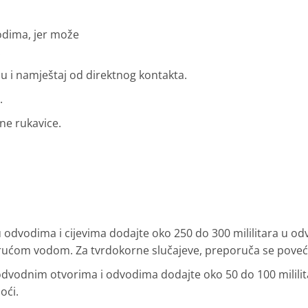
odima, jer može
.
ću i namještaj od direktnog kontakta.
.
itne rukavice.
 odvodima i cijevima dodajte oko 250 do 300 mililitara u od
vrućom vodom. Za tvrdokorne slučajeve, preporuča se povećat
dvodnim otvorima i odvodima dodajte oko 50 do 100 mililitar
oći.