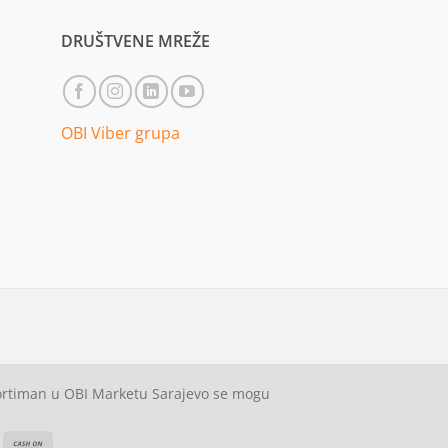
DRUŠTVENE MREŽE
OBI Viber grupa
sortiman u OBI Marketu Sarajevo se mogu
ash
Cash