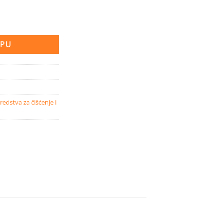
odvodnih cijevi 1000 ml količina
RPU
redstva za čišćenje i