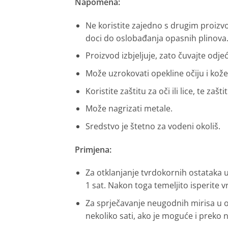
Napomena:
Ne koristite zajedno s drugim proizv
doci do oslobađanja opasnih plinova
Proizvod izbjeljuje, zato čuvajte odje
Može uzrokovati opekline očiju i kože
Koristite zaštitu za oči ili lice, te zašt
Može nagrizati metale.
Sredstvo je štetno za vodeni okoliš.
Primjena:
Za otklanjanje tvrdokornih ostataka u
1 sat. Nakon toga temeljito isperite 
Za sprječavanje neugodnih mirisa u o
nekoliko sati, ako je moguće i preko n