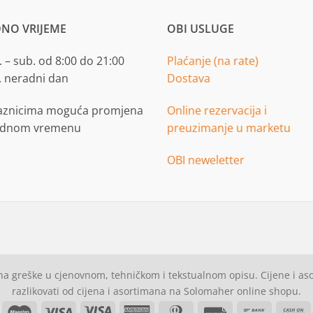
NO VRIJEME
OBI USLUGE
 – sub. od 8:00 do 21:00
Plaćanje (na rate)
. neradni dan
Dostava
aznicima moguća promjena
Online rezervacija i
adnom vremenu
preuzimanje u marketu
OBI neweletter
a greške u cjenovnom, tehničkom i tekstualnom opisu. Cijene i a
razlikovati od cijena i asortimana na Solomaher online shopu.
asterCard
Maestro
Visa
Visa
American
Dinners
Invoice
Bank
C