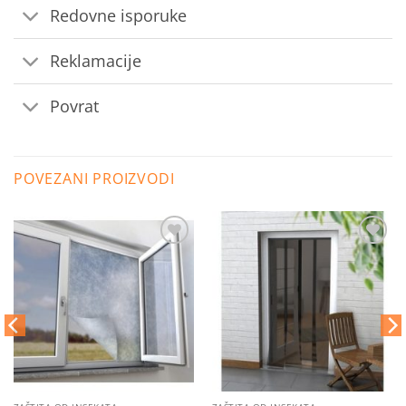
Redovne isporuke
Reklamacije
Povrat
POVEZANI PROIZVODI
Dodaj
Dodaj
na
na
listu
listu
želja
želja