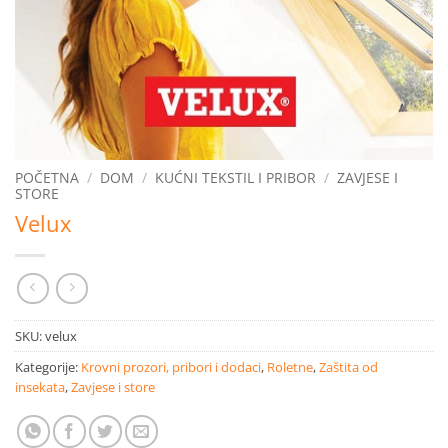
POČETNA
/
DOM
/
KUĆNI TEKSTIL I PRIBOR
/
ZAVJESE I
STORE
Velux
SKU:
velux
Kategorije:
Krovni prozori, pribori i dodaci
,
Roletne
,
Zaštita od
insekata
,
Zavjese i store