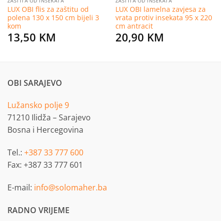
ZAŠTITA OD INSEKATA
ZAŠTITA OD INSEKATA
LUX OBI flis za zaštitu od
LUX OBI lamelna zavjesa za
polena 130 x 150 cm bijeli 3
vrata protiv insekata 95 x 220
kom
cm antracit
13,50
KM
20,90
KM
OBI SARAJEVO
Lužansko polje 9
71210 Ilidža – Sarajevo
Bosna i Hercegovina
Tel.:
+387 33 777 600
Fax: +387 33 777 601
E-mail:
info@solomaher.ba
RADNO VRIJEME