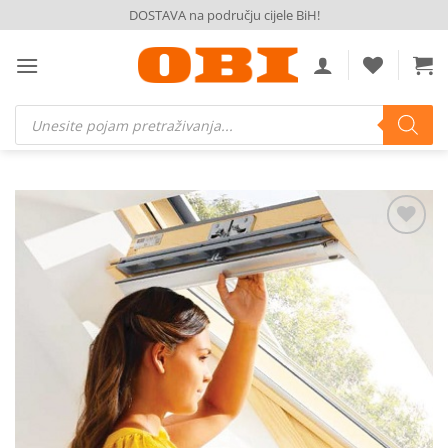
Skip
DOSTAVA na području cijele BiH!
to
content
Products
search
Dodaj
na
listu
želja