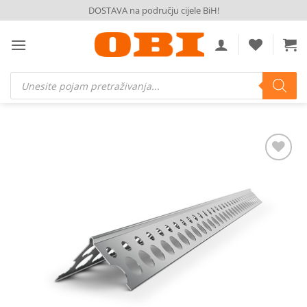
Skip
DOSTAVA na području cijele BiH!
to
content
Products
search
Dodaj
na
listu
želja