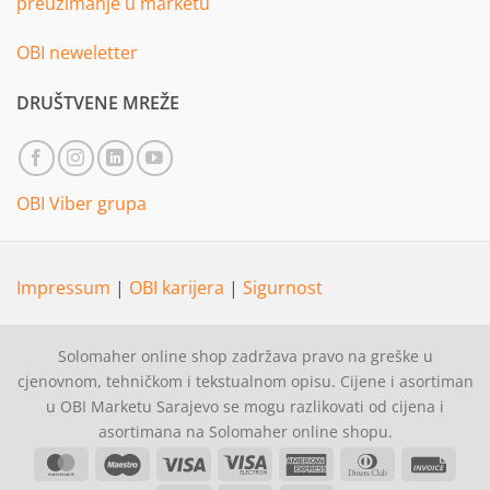
preuzimanje u marketu
OBI neweletter
DRUŠTVENE MREŽE
OBI Viber grupa
Impressum
|
OBI karijera
|
Sigurnost
Solomaher online shop zadržava pravo na greške u
cjenovnom, tehničkom i tekstualnom opisu. Cijene i asortiman
u OBI Marketu Sarajevo se mogu razlikovati od cijena i
asortimana na Solomaher online shopu.
MasterCard
Maestro
Visa
Visa
American
Dinners
Invoi
Electron
Express
Club