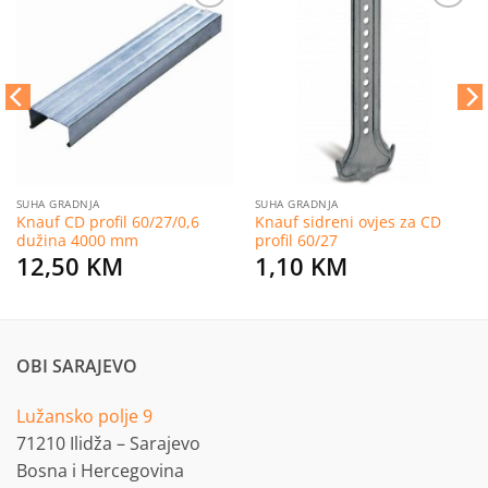
Dodaj
Dodaj
na
na
listu
listu
želja
želja
SUHA GRADNJA
SUHA GRADNJA
Knauf CD profil 60/27/0,6
Knauf sidreni ovjes za CD
dužina 4000 mm
profil 60/27
12,50
KM
1,10
KM
OBI SARAJEVO
Lužansko polje 9
71210 Ilidža – Sarajevo
Bosna i Hercegovina