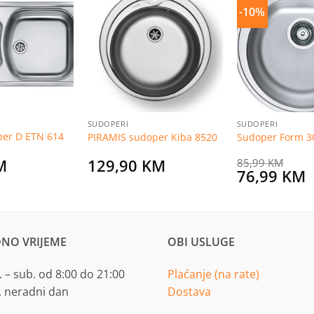
-10%
Dodaj
Dodaj
na
na
listu
listu
želja
želja
SUDOPERI
SUDOPERI
per D ETN 614
PIRAMIS sudoper Kiba 8520
Sudoper Form 3
M
129,90
KM
85,99
KM
Original
C
76,99
KM
price
p
was:
i
85,99 KM.
7
NO VRIJEME
OBI USLUGE
 – sub. od 8:00 do 21:00
Plaćanje (na rate)
. neradni dan
Dostava