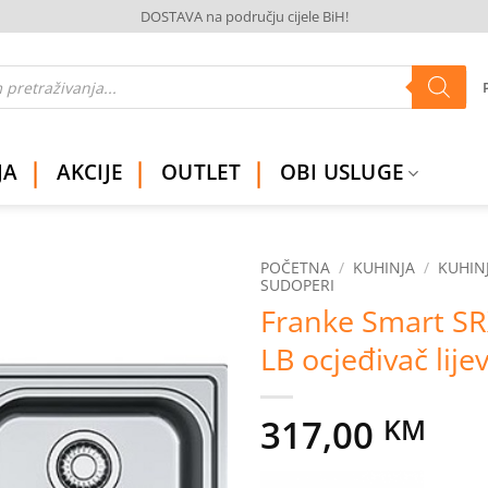
DOSTAVA na području cijele BiH!
JA
AKCIJE
OUTLET
OBI USLUGE
POČETNA
/
KUHINJA
/
KUHINJ
SUDOPERI
Franke Smart SR
Dodaj
na
LB ocjeđivač lije
listu
želja
317,00
KM