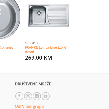
Dodaj
Dodaj
na
na
listu
listu
želja
želja
SUDOPERI
FRANKE Logica Line LLX 611
0 Alveus
desni
269,00
KM
urrent
rice
s:
6,99 KM.
DRUŠTVENE MREŽE
OBI Viber grupa