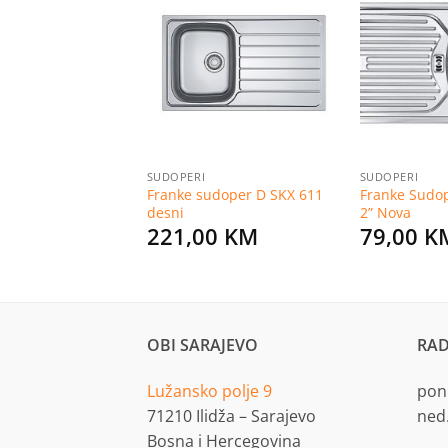
Dodaj
Dodaj
na
na
listu
listu
želja
želja
SUDOPERI
SUDOPERI
ranitni sudoper
Franke sudoper D SKX 611
Franke Sudo
g 610-41
desni
2” Nova
0
KM
221,00
KM
79,00
K
OBI SARAJEVO
RAD
Lužansko polje 9
pon.
71210 Ilidža – Sarajevo
ned
Bosna i Hercegovina