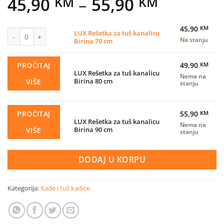
Price
45,90
–
55,90
KM
KM
range:
45,90
KM
45,90 K
LUX Rešetka za tuš kanalicu Birina 70 cm količina
LUX Rešetka za tuš kanalicu
Na stanju
Birina 70 cm
through
55,90 K
PROČITAJ
49,90
KM
LUX Rešetka za tuš kanalicu
Nema na
Birina 80 cm
VIŠE
stanju
PROČITAJ
55,90
KM
LUX Rešetka za tuš kanalicu
Nema na
Birina 90 cm
VIŠE
stanju
DODAJ U KORPU
Kategorija:
Kade i tuš kadice