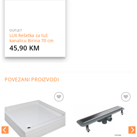
OUTLET
LUX Rešetka za tuš
kanalicu Birina 70 cm
45,90
KM
POVEZANI PROIZVODI
Dodaj
Dodaj
na
na
listu
listu
želja
želja