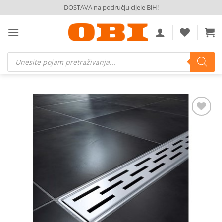
Skip
DOSTAVA na području cijele BiH!
to
content
Products
search
Dodaj
na
listu
želja