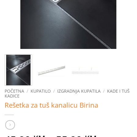
POČETNA
/
KUPATILO
/
IZGRADNJA KUPATILA
/
KADE I TUŠ
KADICE
Rešetka za tuš kanalicu Birina