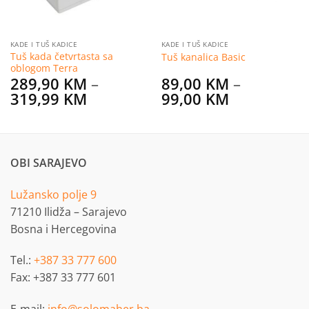
KADE I TUŠ KADICE
KADE I TUŠ KADICE
Tuš kada četvrtasta sa
Tuš kanalica Basic
oblogom Terra
289,90
KM
–
89,00
KM
–
Price
Price
319,99
KM
99,00
KM
range:
range:
KM
289,90 KM
89,00 KM
through
through
KM
319,99 KM
99,00 KM
OBI SARAJEVO
Lužansko polje 9
71210 Ilidža – Sarajevo
Bosna i Hercegovina
Tel.:
+387 33 777 600
Fax: +387 33 777 601