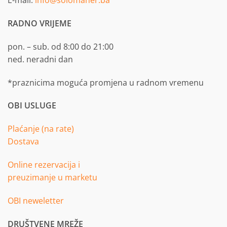
E-mail:
info@solomaher.ba
RADNO VRIJEME
pon. – sub. od 8:00 do 21:00
ned. neradni dan
*praznicima moguća promjena u radnom vremenu
OBI USLUGE
Plaćanje (na rate)
Dostava
Online rezervacija i
preuzimanje u marketu
OBI neweletter
DRUŠTVENE MREŽE