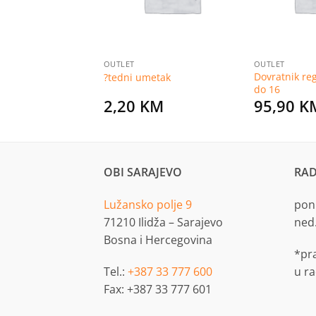
OUTLET
OUTLET
Dovratnik re
a kuka6X100 2 kom
?tedni umetak
do 16
KM
2,20
KM
95,90
K
OBI SARAJEVO
RAD
Lužansko polje 9
pon.
71210 Ilidža – Sarajevo
ned
Bosna i Hercegovina
*pr
Tel.:
+387 33 777 600
u r
Fax: +387 33 777 601