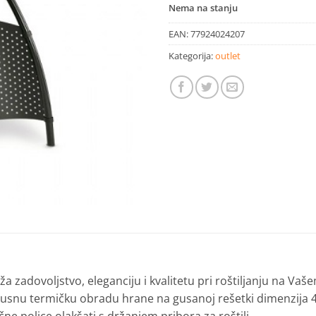
Nema na stanju
EAN:
77924024207
Kategorija:
outlet
 zadovoljstvo, eleganciju i kvalitetu pri roštiljanju na Vašem 
usnu termičku obradu hrane na gusanoj rešetki dimenzija 43