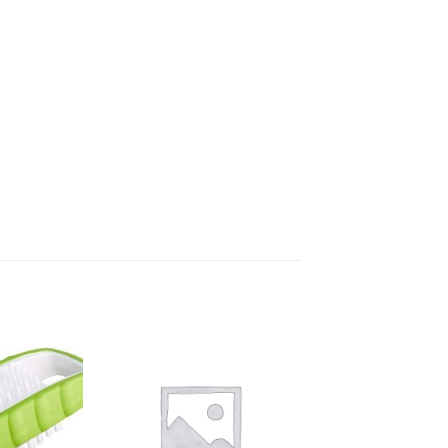
Dodaj
Dodaj
na
na
listu
listu
želja
želja