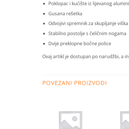
Poklopac i kućište iz lijevanog alumini
Gusana rešetka
Odvojivi spremnik za skupljanje višk
Stabilno postolje s čeličnim nogama
Dvije preklopne bočne police
Ovaj artikl je dostupan po narudžbi, a 
POVEZANI PROIZVODI
Dodaj
Dodaj
na
na
listu
listu
želja
želja