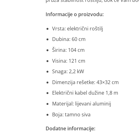
pruža stabilnost roštilju, dok će Vam boč
Informacije o proizvodu:
Vrsta: električni roštilj
Dubina: 60 cm
Širina: 104 cm
Visina: 121 cm
Snaga: 2,2 kW
Dimenzija rešetke: 43×32 cm
Električni kabel dužine 1,8 m
Materijal: lijevani aluminij
Boja: tamno siva
Dodatne informacije: