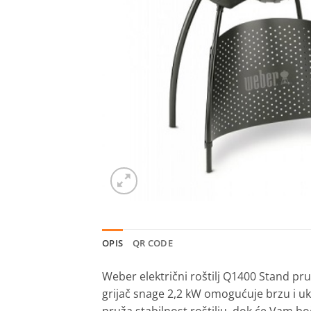
OPIS
QR CODE
Weber električni roštilj Q1400 Stand pruža
grijač snage 2,2 kW omogućuje brzu i uk