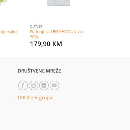
OUTLET
anje ruku
Plafonjera LED SHOGUN z.n.
30W
179,90
KM
DRUŠTVENE MREŽE
OBI Viber grupa