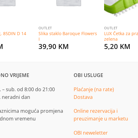
OUTLET
OUTLET
g. 85DIN D 14
Slika staklo Baroque Flowers
LUX Četka za pr
I
zelena
M
39,90
KM
5,20
KM
NO VRIJEME
OBI USLUGE
 – sub. od 8:00 do 21:00
Plaćanje (na rate)
. neradni dan
Dostava
aznicima moguća promjena
Online rezervacija i
adnom vremenu
preuzimanje u marketu
OBI neweletter