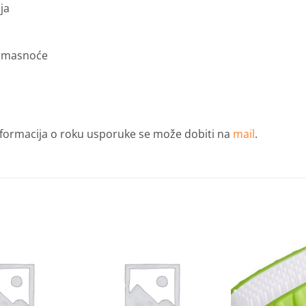
ja
a masnoće
informacija o roku usporuke se može dobiti na
mail
.
Dodaj
Dodaj
na
na
listu
listu
želja
želja