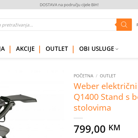
DOSTAVA na području cijele BiH!
JA
AKCIJE
OUTLET
OBI USLUGE
POČETNA
/
OUTLET
Weber električni 
Dodaj
Q1400 Stand s 
na
listu
stolovima
želja
799,00
KM