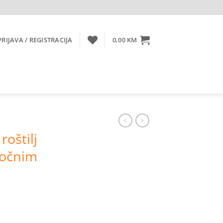
PRIJAVA / REGISTRACIJA
0,00
KM
roštilj
bočnim