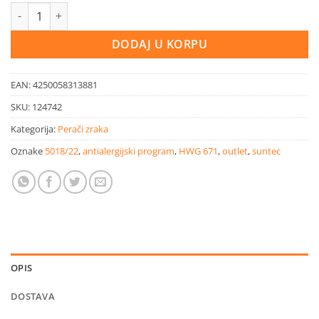
was:
is:
Suntec perač zraka AirCare 7000 AirWash količina
349,90 KM.
174,95 KM.
DODAJ U KORPU
EAN:
4250058313881
SKU:
124742
Kategorija:
Perači zraka
Oznake
5018/22
,
antialergijski program
,
HWG 671
,
outlet
,
suntec
OPIS
DOSTAVA