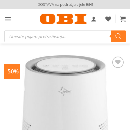
Skip
DOSTAVA na području cijele BiH!
to
content
Products
search
-50%
Dodaj
na
listu
želja