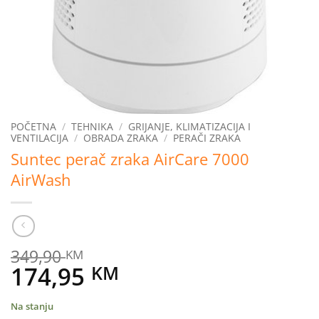
POČETNA
/
TEHNIKA
/
GRIJANJE, KLIMATIZACIJA I
VENTILACIJA
/
OBRADA ZRAKA
/
PERAČI ZRAKA
Suntec perač zraka AirCare 7000
AirWash
349,90
KM
Original
Current
174,95
KM
price
price
Na stanju