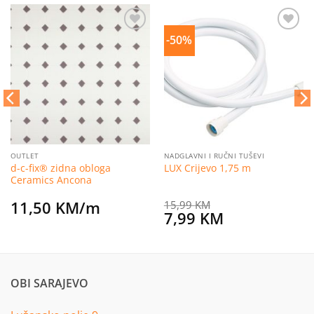
-50%
Dodaj
Dodaj
na
na
listu
listu
želja
želja
OUTLET
NADGLAVNI I RUČNI TUŠEVI
d-c-fix® zidna obloga
LUX Crijevo 1,75 m
Ceramics Ancona
11,50
KM
/m
15,99
KM
Original
Current
7,99
KM
price
price
was:
is:
15,99 KM.
7,99 KM.
OBI SARAJEVO