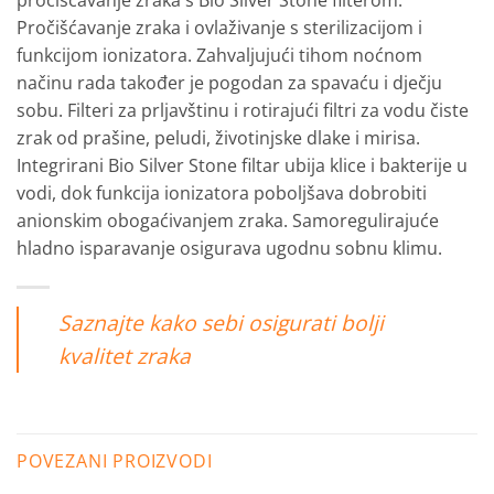
pročišćavanje zraka s Bio Silver Stone filterom.
Pročišćavanje zraka i ovlaživanje s sterilizacijom i
funkcijom ionizatora. Zahvaljujući tihom noćnom
načinu rada također je pogodan za spavaću i dječju
sobu. Filteri za prljavštinu i rotirajući filtri za vodu čiste
zrak od prašine, peludi, životinjske dlake i mirisa.
Integrirani Bio Silver Stone filtar ubija klice i bakterije u
vodi, dok funkcija ionizatora poboljšava dobrobiti
anionskim obogaćivanjem zraka. Samoregulirajuće
hladno isparavanje osigurava ugodnu sobnu klimu.
Saznajte kako sebi osigurati bolji
kvalitet zraka
POVEZANI PROIZVODI