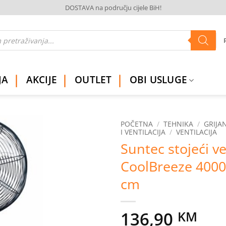
DOSTAVA na području cijele BiH!
JA
AKCIJE
OUTLET
OBI USLUGE
POČETNA
/
TEHNIKA
/
GRIJAN
I VENTILACIJA
/
VENTILACIJA
Suntec stojeći ve
Dodaj
na
CoolBreeze 400
listu
želja
cm
136,90
KM