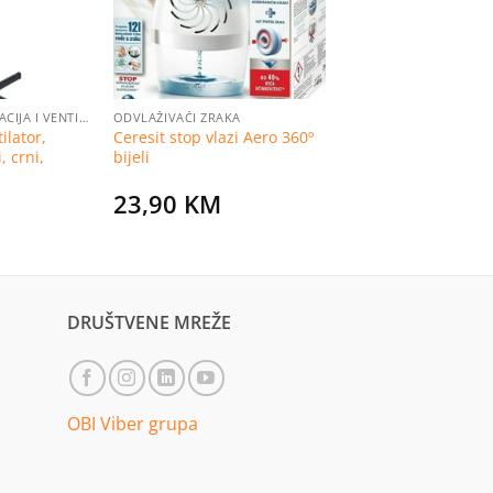
GRIJANJE, KLIMATIZACIJA I VENTILACIJA
ODVLAŽIVAČI ZRAKA
ilator,
Ceresit stop vlazi Aero 360º
, crni,
bijeli
23,90
KM
urrent
rice
s:
5,99 KM.
DRUŠTVENE MREŽE
OBI Viber grupa