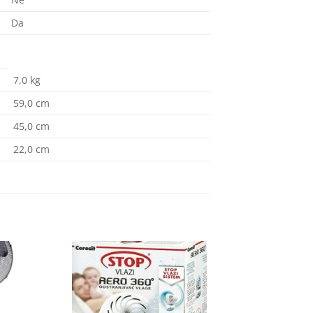
Da
7,0
kg
59,0
cm
45,0
cm
22,0
cm
Dodaj
Dodaj
na
na
listu
listu
želja
želja