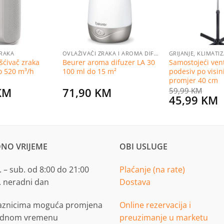
ZRAKA
OVLAŽIVAČI ZRAKA I AROMA DIFUZERI
šćivač zraka
Beurer aroma difuzer LA 30
Samostojeći vent
o 520 m³/h
100 ml do 15 m²
podesiv po visini
promjer 40 cm
KM
71,90
KM
59,99
KM
Original
C
45,99
KM
price
p
was:
i
59,99 KM.
4
NO VRIJEME
OBI USLUGE
 – sub. od 8:00 do 21:00
Plaćanje (na rate)
. neradni dan
Dostava
aznicima moguća promjena
Online rezervacija i
adnom vremenu
preuzimanje u marketu