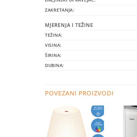
ZAKRETANJA:
MJERENJA I TEŽINE
TEŽINA:
VISINA:
ŠIRINA:
DUBINA:
POVEZANI PROIZVODI
Dodaj
Dodaj
na
na
listu
listu
želja
želja