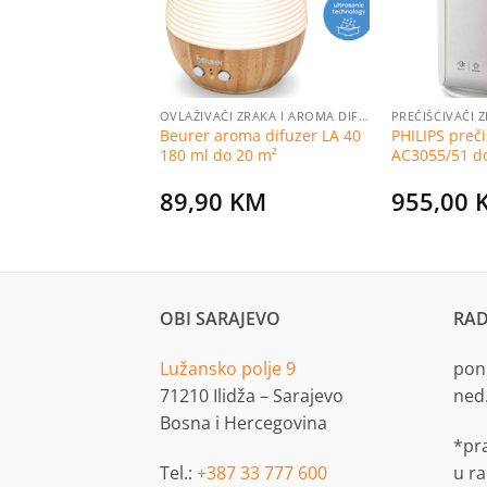
AKA
OVLAŽIVAČI ZRAKA I AROMA DIFUZERI
PREČIŠĆIVAČI 
rač zraka AirCare
Beurer aroma difuzer LA 40
PHILIPS preči
Wash
180 ml do 20 m²
AC3055/51 d
89,90
KM
955,00
M
al
Current
5
KM
price
is:
0 KM.
174,95 KM.
OBI SARAJEVO
RAD
Lužansko polje 9
pon.
71210 Ilidža – Sarajevo
ned
Bosna i Hercegovina
*pr
Tel.:
+387 33 777 600
u r