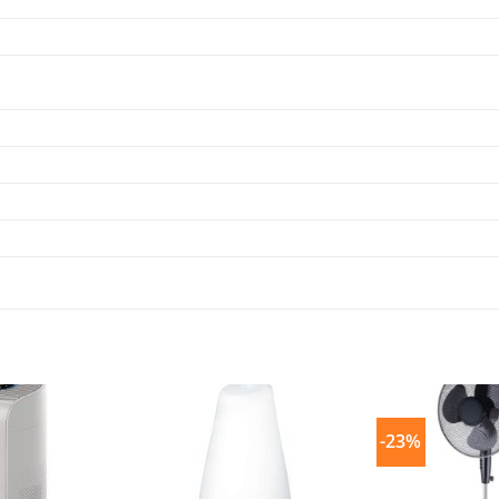
-23%
Dodaj
Dodaj
na
na
listu
listu
želja
želja