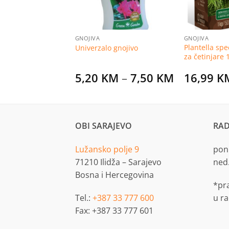
GNOJIVA
GNOJIVA
Plantella spe
 zelene biljke
Univerzalo gnojivo
za četinjare 
Price
Price
KM
–
7,50
KM
5,20
KM
–
7,50
KM
16,99
K
range:
range:
5,20 KM
5,20 KM
through
through
7,50 KM
7,50 KM
OBI SARAJEVO
RAD
Lužansko polje 9
pon.
71210 Ilidža – Sarajevo
ned
Bosna i Hercegovina
*pr
Tel.:
+387 33 777 600
u r
Fax: +387 33 777 601