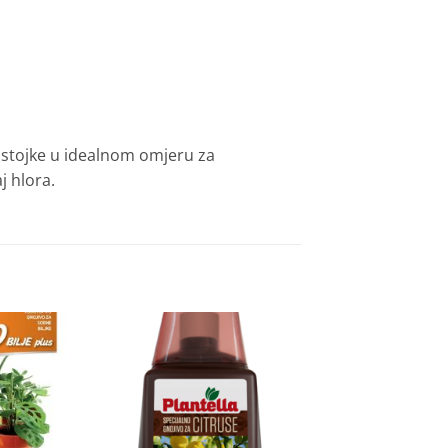
sastojke u idealnom omjeru za
j hlora.
Dodaj
Dodaj
na
na
listu
listu
želja
želja