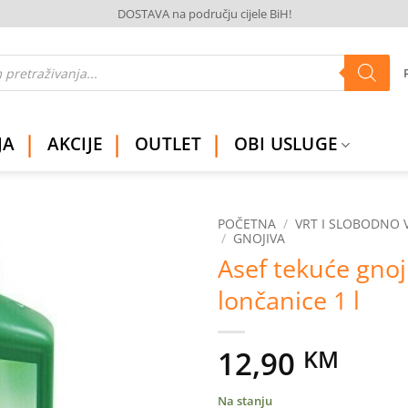
DOSTAVA na području cijele BiH!
JA
AKCIJE
OUTLET
OBI USLUGE
POČETNA
/
VRT I SLOBODNO 
/
GNOJIVA
Asef tekuće gnoj
Dodaj
na
lončanice 1 l
listu
želja
12,90
KM
Na stanju