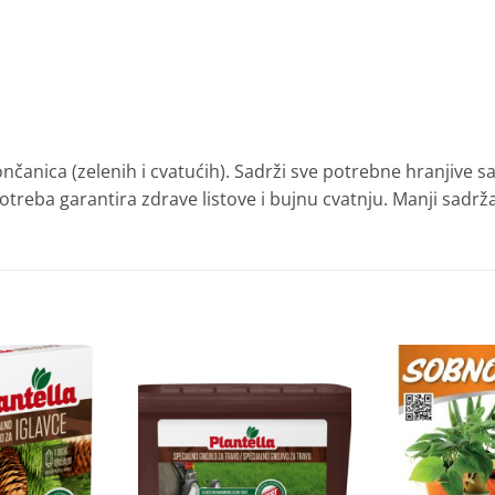
ončanica (zelenih i cvatućih). Sadrži sve potrebne hranjive 
treba garantira zdrave listove i bujnu cvatnju. Manji sadrža
Dodaj
Dodaj
na
na
listu
listu
želja
želja