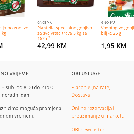
GNOJIVA
GNOJIVA
cijalno gnojivo
Plantella specijalno gnojivo
Vodotopivo gnoj
1 kg
za sve vrste trava 5 kg za
biljke 25 g
167m²
M
42,99
KM
1,95
KM
NO VRIJEME
OBI USLUGE
 – sub. od 8:00 do 21:00
Plaćanje (na rate)
. neradni dan
Dostava
aznicima moguća promjena
Online rezervacija i
adnom vremenu
preuzimanje u marketu
OBI neweletter