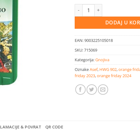
Asef tekuće gnojivo za lončanic
DODAJ U KO
EAN:
9003225105018
SKU:
715069
Kategorija:
Gnojiva
Oznake
Asef
,
HWG 902
,
orange frid
friday 2023
,
orange friday 2024
KLAMACIJE & POVRAT
QR CODE