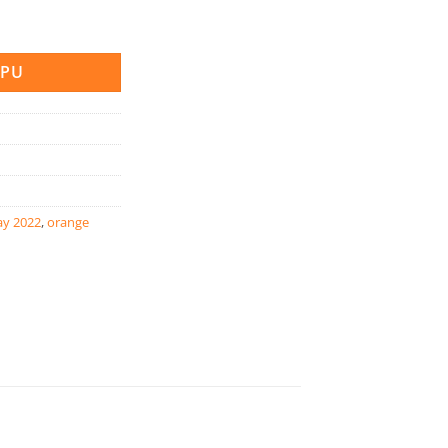
e 1 l količina
RPU
ay 2022
,
orange