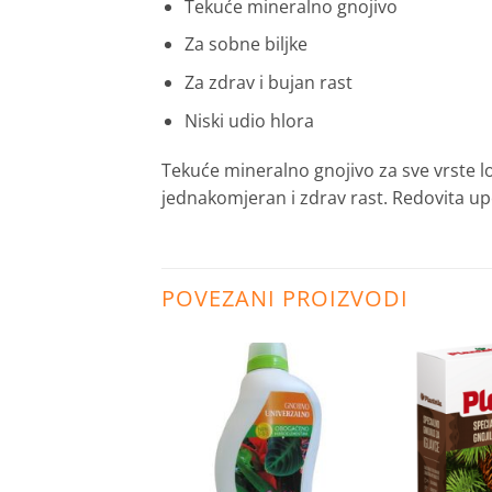
Tekuće mineralno gnojivo
Za sobne biljke
Za zdrav i bujan rast
Niski udio hlora
Tekuće mineralno gnojivo za sve vrste l
jednakomjeran i zdrav rast. Redovita upo
POVEZANI PROIZVODI
Dodaj
Dodaj
na
na
listu
listu
želja
želja